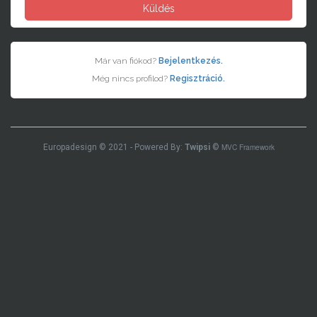
Küldés
Már van fiókod?
Bejelentkezés.
Még nincs profilod?
Regisztráció.
MVC Framework
Europadesign © 2021 - Powered By:
Twipsi
©