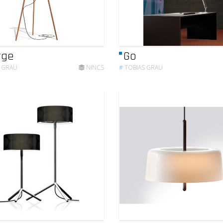
rge
Go
 GRAU
NINCS
#
TOBIAS GRAU