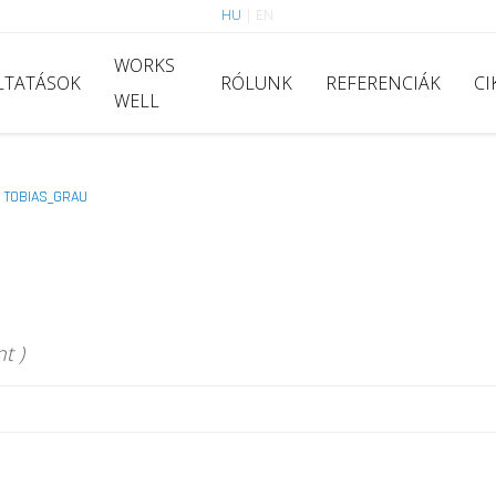
HU
|
EN
WORKS
LTATÁSOK
RÓLUNK
REFERENCIÁK
CI
WELL
TOBIAS_GRAU
>
t )