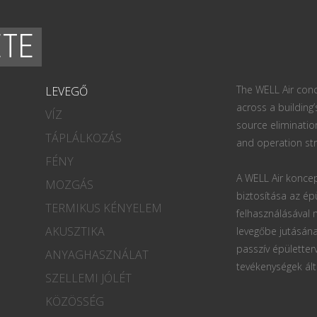
ETE
The WELL Air conc
LEVEGŐ
across a building’
VÍZ
source eliminatio
TÁPLÁLKOZÁS
and operation str
FÉNY
A WELL Air koncep
MOZGÁS
biztosítása az ép
TERMIKUS KÉNYELEM
felhasználásával
AKUSZTIKA
levegőbe jutásána
passzív épületter
ANYAGHASZNÁLAT
tevékenységek ált
SZELLEMI JÓLÉT
KÖZÖSSÉG