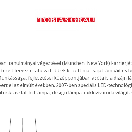
n, tanulmányai végeztével (München, New York) karrierjét 
tereit tervezte, ahova többek között már saját lámpáit és búto
unkássága, fejlesztései középpontjában azóta is a dizájn l
yert el az elmúlt években. 2007-ben speciális LED-technológi
unk: asztali led lámpa, design lámpa, exkluzív iroda világítá