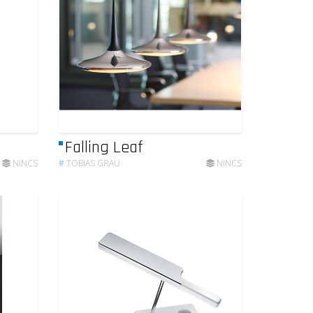
Falling Leaf
NINCS
#
TOBIAS GRAU
NINCS