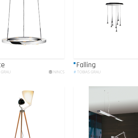
ce
Falling
 GRAU
NINCS
#
TOBIAS GRAU