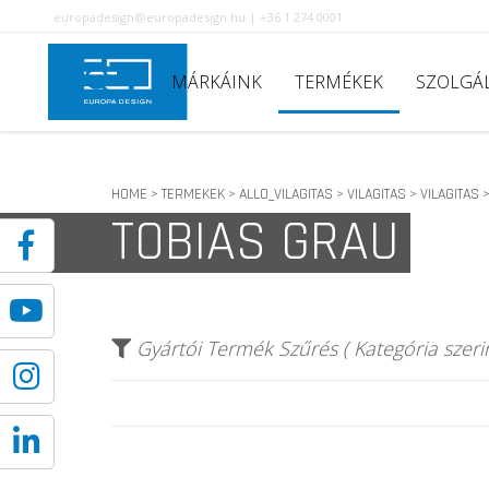
europadesign@europadesign.hu | +36 1 274 0001
MÁRKÁINK
TERMÉKEK
SZOLGÁ
HOME
TERMEKEK
ALLO_VILAGITAS
VILAGITAS
VILAGITAS
>
>
>
>
TOBIAS GRAU
Gyártói Termék Szűrés ( Kategória szerin