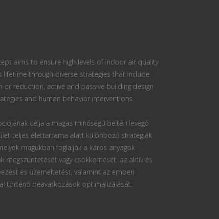
ept aims to ensure high levels of indoor air quality
s lifetime through diverse strategies that include
n or reduction, active and passive building design
ategies and human behavior interventions.
ciójának célja a magas minőségű beltéri levegő
ület teljes élettartama alatt különböző stratégiák
 melyek magukban foglalják a káros anyagok
k megszüntetését vagy csökkentését, az aktív és
vezést és üzemeltetést, valamint az emberi
al történő beavatkozások optimalizálását.