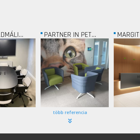
N PET...
MARGIT HÁZ
AUTOW
több referencia