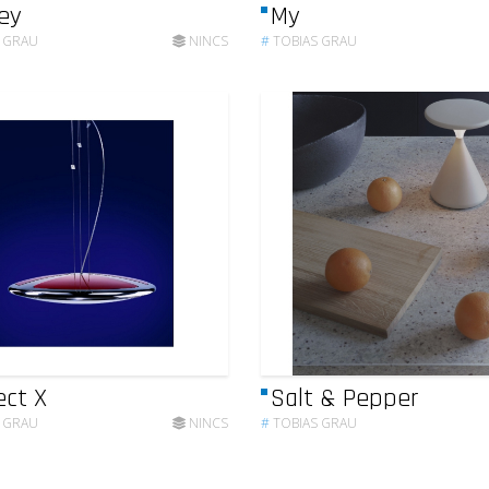
ey
My
 GRAU
NINCS
#
TOBIAS GRAU
ect X
Salt & Pepper
 GRAU
NINCS
#
TOBIAS GRAU