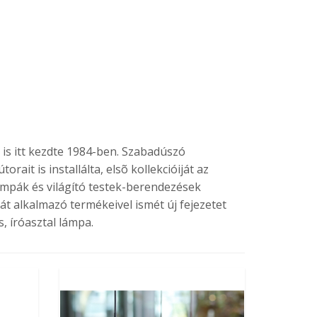
is itt kezdte 1984-ben. Szabadúszó
rait is installálta, elsõ kollekcióiját az
ámpák és világító testek-berendezések
át alkalmazó termékeivel ismét új fejezetet
s, íróasztal lámpa.