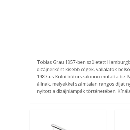
Tobias Grau 1957-ben született Hamburgba
dizájnerként kisebb cégek, vállalatok belsõ 
1987-es Kölni bútorszalonon mutatta be. M
állnak, melyekkel számtalan rangos díjat n
nyitott a dizájnlámpák történetében. Kínálat