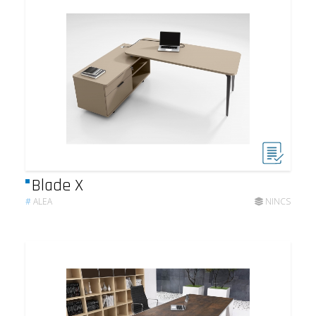
Blade X
#
ALEA
NINCS