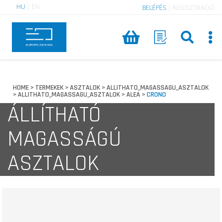
HU
|
EN
BELÉPÉS
|
REGISZTRÁCIÓ
HOME
TERMEKEK
ASZTALOK
ALLITHATO_MAGASSAGU_ASZTALOK
>
>
>
ALLITHATO_MAGASSAGU_ASZTALOK
ALEA
CRONO
>
>
>
ÁLLÍTHATÓ
MAGASSÁGÚ
ASZTALOK