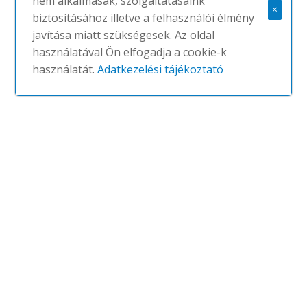
nem alkalmasak, szolgáltatásaink
×
biztosításához illetve a felhasználói élmény
javítása miatt szükségesek. Az oldal
használatával Ön elfogadja a cookie-k
Eos
használatát.
Adatkezelési tájékoztató
#
ALEA
NINCS