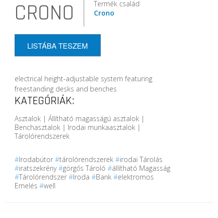
Termék család
CRONO
Crono
LISTÁBA TESZEM
electrical height-adjustable system featuring
freestanding desks and benches
KATEGÓRIÁK:
Asztalok | Állítható magasságú asztalok |
Benchasztalok | Irodai munkaasztalok |
Tárolórendszerek
#
Irodabútor
#
tárolórendszerek
#
irodai Tárolás
#
iratszekrény
#
görgős Tároló
#
állítható Magasság
#
Tárolórendszer
#
Iroda
#
Bank
#
elektromos
Emelés
#
well