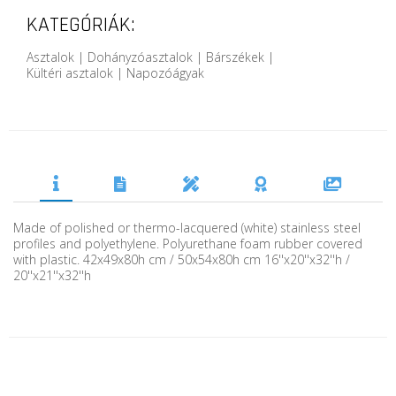
KATEGÓRIÁK:
Asztalok | Dohányzóasztalok | Bárszékek |
Kültéri asztalok | Napozóágyak
Made of polished or thermo-lacquered (white) stainless steel
profiles and polyethylene. Polyurethane foam rubber covered
with plastic. 42x49x80h cm / 50x54x80h cm 16''x20''x32''h /
20''x21''x32''h