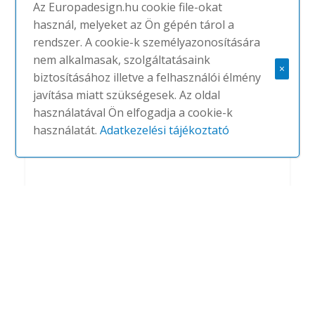
Az Europadesign.hu cookie file-okat
használ, melyeket az Ön gépén tárol a
rendszer. A cookie-k személyazonosítására
Arena 2 üléses kanapé
nem alkalmasak, szolgáltatásaink
×
#
GANDIA BLASCO
NINCS
biztosításához illetve a felhasználói élmény
javítása miatt szükségesek. Az oldal
használatával Ön elfogadja a cookie-k
használatát.
Adatkezelési tájékoztató
Arena kerek dohányzóasztal Ø90