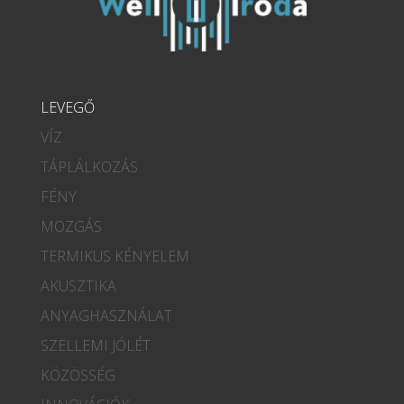
LEVEGŐ
VÍZ
TÁPLÁLKOZÁS
FÉNY
MOZGÁS
TERMIKUS KÉNYELEM
AKUSZTIKA
ANYAGHASZNÁLAT
SZELLEMI JÓLÉT
KÖZÖSSÉG