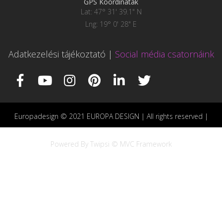
GPS Koordináták
Lat: 47° 31' 39.1" N
Lng: 19° 0' 28" E
Adatkezelési tájékoztató
|
Social média csatornáink
Europadesign © 2021 EUROPA DESIGN | All rights reserved |
Powered By Twipsi © MVC Framework