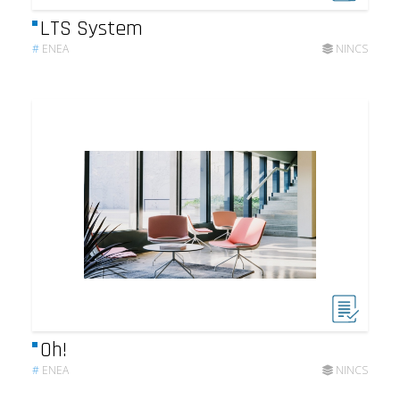
LTS System
#
ENEA
NINCS
Oh!
#
ENEA
NINCS