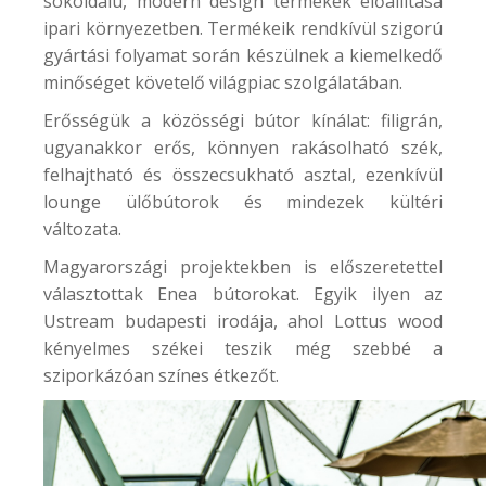
sokoldalú, modern design termékek előállítása
ipari környezetben. Termékeik rendkívül szigorú
gyártási folyamat során készülnek a kiemelkedő
minőséget követelő világpiac szolgálatában.
Erősségük a közösségi bútor kínálat: filigrán,
ugyanakkor erős, könnyen rakásolható szék,
felhajtható és összecsukható asztal, ezenkívül
lounge ülőbútorok és mindezek kültéri
változata.
Magyarországi projektekben is előszeretettel
választottak Enea bútorokat. Egyik ilyen az
Ustream
budapesti irodája, ahol Lottus wood
kényelmes székei teszik még szebbé a
sziporkázóan színes étkezőt.