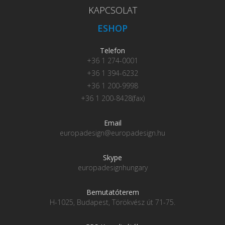
KAPCSOLAT
ESHOP
Telefon
+36 1 274-0001
+36 1 394-6232
+36 1 200-9998
+36 1 200-8428(fax)
Email
europadesign@europadesign.hu
Skype
europadesignhungary
Bemutatóterem
H-1025, Budapest, Törökvész út 71-75.