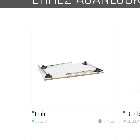
Fold
Bac
#
SELLEX
NINCS
#
SELLEX