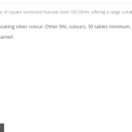
 of square sectioned massive steel 10x10mm, offering a range suitable
oating silver colour. Other RAL colours, 30 tables minimum, 
ained .
K