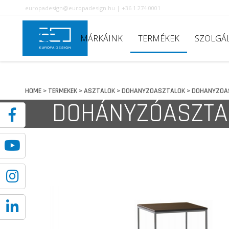
europadesign@europadesign.hu | +36 1 274 0001
MÁRKÁINK
TERMÉKEK
SZOLGÁ
HOME
TERMEKEK
ASZTALOK
DOHANYZOASZTALOK
DOHANYZOA
>
>
>
>
DOHÁNYZÓASZTA