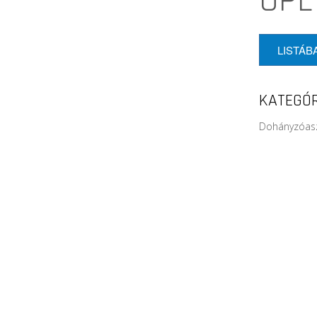
LISTÁB
KATEGÓR
Dohányzóasz