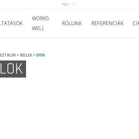
HU
|
EN
WORKS
LTATÁSOK
RÓLUNK
REFERENCIÁK
CI
WELL
SZTALOK
SELLEX
OPEN
>
>
LOK