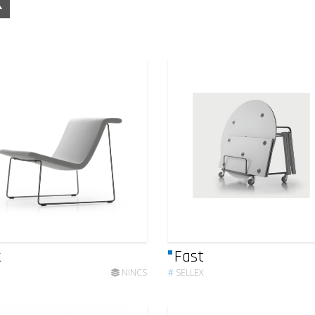
k
Fast
NINCS
#
SELLEX