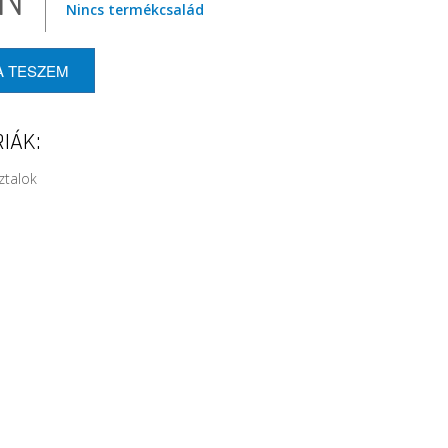
Nincs termékcsalád
A TESZEM
IÁK:
talok