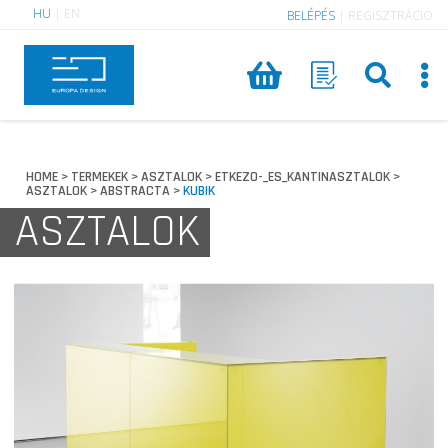
HU
|
EN
BELÉPÉS
|
REGISZTRÁCIÓ
HOME
TERMEKEK
ASZTALOK
ETKEZO-_ES_KANTINASZTALOK
>
>
>
>
ASZTALOK
ABSTRACTA
KUBIK
>
>
ASZTALOK