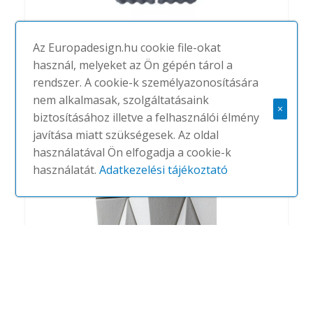
Az Europadesign.hu cookie file-okat
használ, melyeket az Ön gépén tárol a
rendszer. A cookie-k személyazonosítására
Scala Ceiling
nem alkalmasak, szolgáltatásaink
×
#
ABSTRACTA
NINCS
biztosításához illetve a felhasználói élmény
javítása miatt szükségesek. Az oldal
használatával Ön elfogadja a cookie-k
használatát.
Adatkezelési tájékoztató