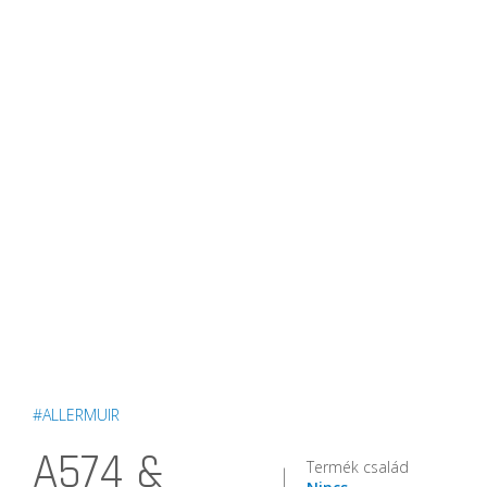
#ALLERMUIR
A574 &
Termék család