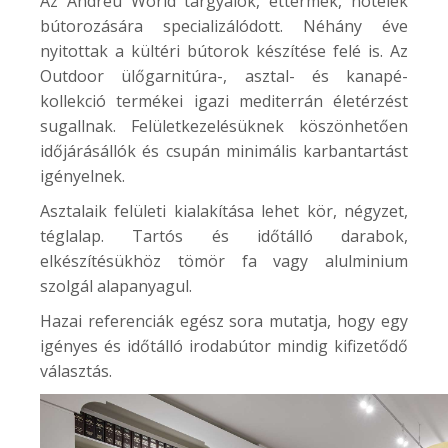
Az Andreu World tárgyalók, éttermek, hotelek
bútorozására specializálódott. Néhány éve
nyitottak a kültéri bútorok készítése felé is. Az
Outdoor
ülőgarnitúra-, asztal- és kanapé-
kollekció termékei igazi mediterrán életérzést
sugallnak. Felületkezelésüknek köszönhetően
időjárásállók és csupán minimális karbantartást
igényelnek.
Asztalaik felületi kialakítása lehet kör, négyzet,
téglalap. Tartós és időtálló darabok,
elkészítésükhöz tömör fa vagy alulminium
szolgál alapanyagul.
Hazai referenciák egész sora mutatja, hogy egy
igényes és időtálló irodabútor mindig kifizetődő
választás.