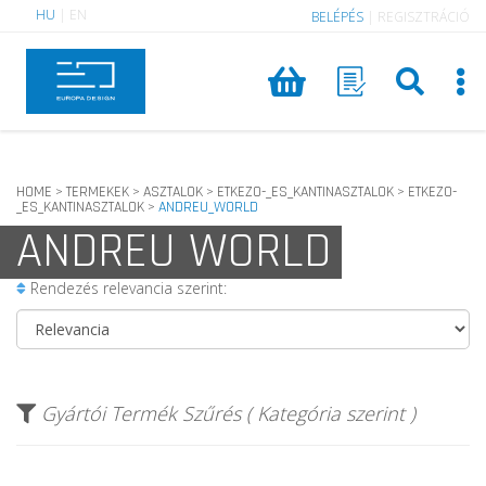
HU
|
EN
BELÉPÉS
|
REGISZTRÁCIÓ
HOME
TERMEKEK
ASZTALOK
ETKEZO-_ES_KANTINASZTALOK
ETKEZO-
>
>
>
>
_ES_KANTINASZTALOK
ANDREU_WORLD
>
ANDREU WORLD
Rendezés relevancia szerint:
Gyártói Termék Szűrés ( Kategória szerint )