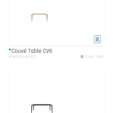
Couvé Table CV6
#
ANDREU WORLD
COUVÉ TABLE