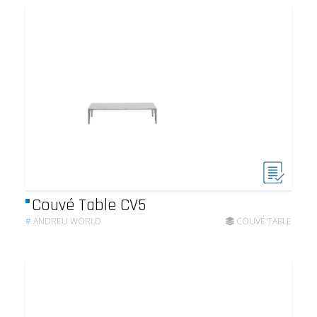
Couvé Table CV5
#
ANDREU WORLD
COUVÉ TABLE