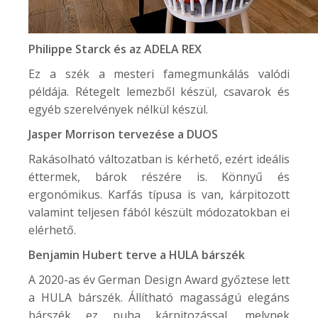
Philippe Starck és az
ADELA REX
Ez a szék a mesteri famegmunkálás valódi
példája. Rétegelt lemezből készül, csavarok és
egyéb szerelvények nélkül készül.
Jasper Morrison tervezése a
DUOS
Rakásolható változatban is kérhető, ezért ideális
éttermek, bárok részére is. Könnyű és
ergonómikus. Karfás típusa is van, kárpitozott
valamint teljesen fából készült módozatokban ei
elérhető.
Benjamin Hubert terve a
HULA
bárszék
A 2020-as év German Design Award győztese lett
a HULA bárszék. Állítható magasságú elegáns
bárszék ez puha kárpitozással, melynek