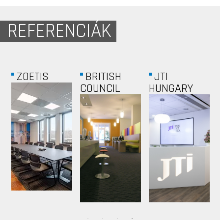
REFERENCIÁK
BÁNÁTI +...
BIMBÓ 5 ...
ALCATEL-
LUCENT...