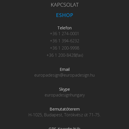
KAPCSOLAT
ESHOP
Telefon
+36 1 274-0001
+36 1 394-6232
+36 1 200-9998
+36 1 200-8428(fax)
Email
europadesign@europadesign.hu
Skype
europadesignhungary
Bemutatóterem
H-1025, Budapest, Törökvész út 71-75.
GPS Koordináták