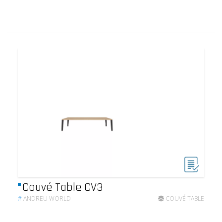
Couvé Table CV3
#
ANDREU WORLD
COUVÉ TABLE