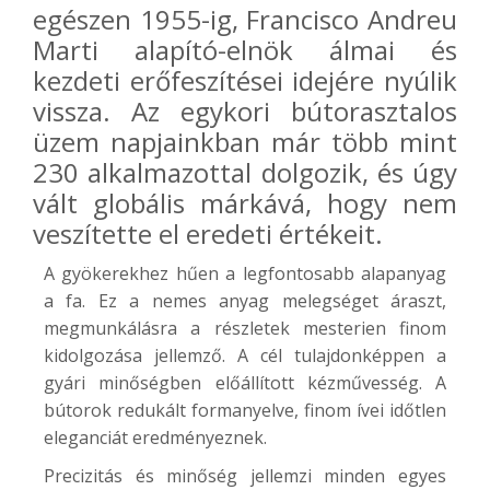
egészen 1955-ig, Francisco Andreu
Marti alapító-elnök álmai és
kezdeti erőfeszítései idejére nyúlik
vissza. Az egykori bútorasztalos
üzem napjainkban már több mint
230 alkalmazottal dolgozik, és úgy
vált globális márkává, hogy nem
veszítette el eredeti értékeit.
A gyökerekhez hűen a legfontosabb alapanyag
a fa. Ez a nemes anyag melegséget áraszt,
megmunkálásra a részletek mesterien finom
kidolgozása jellemző. A cél tulajdonképpen a
gyári minőségben előállított kézművesség. A
bútorok redukált formanyelve, finom ívei időtlen
eleganciát eredményeznek.
Precizitás és minőség jellemzi minden egyes