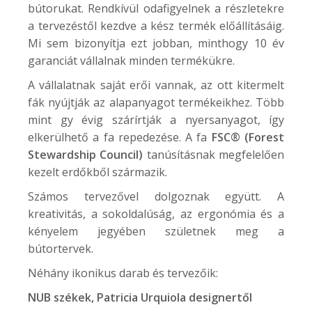
bútorukat. Rendkívül odafigyelnek a részletekre
a tervezéstől kezdve a kész termék előállításáig.
Mi sem bizonyítja ezt jobban, minthogy 10 év
garanciát vállalnak minden termékükre.
A vállalatnak saját erői vannak, az ott kitermelt
fák nyújtják az alapanyagot termékeikhez. Több
mint gy évig szárírtják a nyersanyagot, így
elkerülhető a fa repedezése. A fa
FSC® (Forest
Stewardship Council)
tanúsításnak megfelelően
kezelt erdőkből származik.
Számos tervezővel dolgoznak együtt. A
kreativitás, a sokoldalúság, az ergonómia és a
kényelem jegyében születnek meg a
bútortervek.
Néhány ikonikus darab és tervezőik:
NUB
székek, Patricia Urquiola designertől