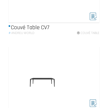
Couvé Table CV7
#
ANDREU WORLD
COUVÉ TABLE