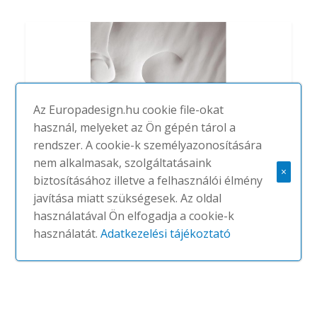
Az Europadesign.hu cookie file-okat
használ, melyeket az Ön gépén tárol a
rendszer. A cookie-k személyazonosítására
nem alkalmasak, szolgáltatásaink
×
biztosításához illetve a felhasználói élmény
javítása miatt szükségesek. Az oldal
használatával Ön elfogadja a cookie-k
Casa de Familia
használatát.
Adatkezelési tájékoztató
#
BD BARCELONA
NINCS