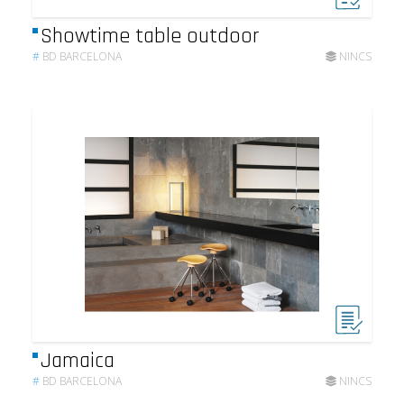
Showtime table outdoor
#
BD BARCELONA
NINCS
Jamaica
#
BD BARCELONA
NINCS