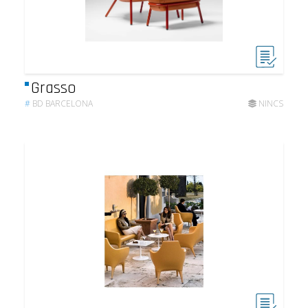
Grasso
#
BD BARCELONA
NINCS