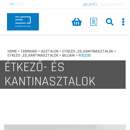
HU
|
EN
BELÉPÉS
|
REGISZTRÁCIÓ
HOME
TERMEKEK
ASZTALOK
ETKEZO-_ES_KANTINASZTALOK
>
>
>
>
ETKEZO-_ES_KANTINASZTALOK
BILLIANI
PUCCIO
>
>
ÉTKEZŐ- ÉS
KANTINASZTALOK