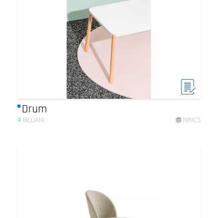
Drum
#
BILLIANI
NINCS