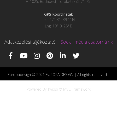
H-1025, Budapest, Törökvész út 71-75.
GPS Koordináták
Lat: 47° 31' 39.1" N
Lng: 19° 0' 28" E
Adatkezelési tájékoztató
|
Social média csatornáink
Europadesign © 2021 EUROPA DESIGN | All rights reserved |
Powered By Twipsi © MVC Framework