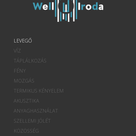
LEVEGŐ
VÍZ
TÁPLÁLKOZÁS
FÉNY
MOZGÁS
TERMIKUS KÉNYELEM
AKUSZTIKA
ANYAGHASZNÁLAT
SZELLEMI JÓLÉT
KÖZÖSSÉG