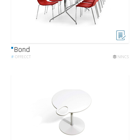
Bond
#
OFFECCT
NINCS