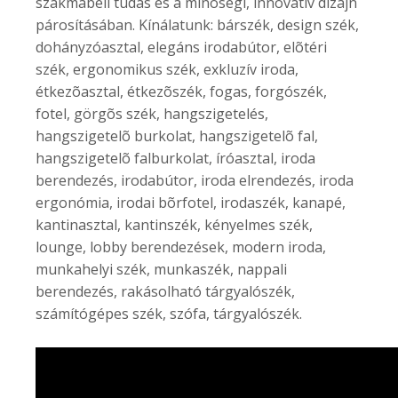
szakmabeli tudás és a minõségi, innovatív dizájn
párosításában. Kínálatunk: bárszék, design szék,
dohányzóasztal, elegáns irodabútor, elõtéri
szék, ergonomikus szék, exkluzív iroda,
étkezõasztal, étkezõszék, fogas, forgószék,
fotel, görgõs szék, hangszigetelés,
hangszigetelõ burkolat, hangszigetelõ fal,
hangszigetelõ falburkolat, íróasztal, iroda
berendezés, irodabútor, iroda elrendezés, iroda
ergonómia, irodai bõrfotel, irodaszék, kanapé,
kantinasztal, kantinszék, kényelmes szék,
lounge, lobby berendezések, modern iroda,
munkahelyi szék, munkaszék, nappali
berendezés, rakásolható tárgyalószék,
számítógépes szék, szófa, tárgyalószék.