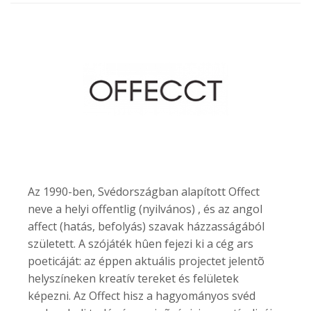
Az 1990-ben, Svédországban alapított Offect
neve a helyi offentlig (nyilvános) , és az angol
affect (hatás, befolyás) szavak házzasságából
született. A szójáték hûen fejezi ki a cég ars
poeticáját: az éppen aktuális projectet jelentõ
helyszíneken kreatív tereket és felületek
képezni. Az Offect hisz a hagyományos svéd