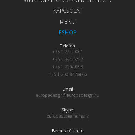
KAPCSOLAT
MENU
ESHOP
Telefon
+36 1 274-0001
+36 1 394-6232
+36 1 200-9998
+36 1 200-8428(fax)
Email
europadesign@europadesign.hu
Skype
europadesignhungary
Bemutatóterem