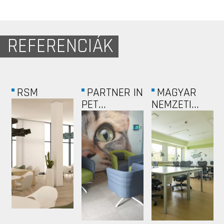
REFERENCIÁK
CEU ÜZLETI
TELENOR
ENERGYHUB
KAR...
ASTORIA