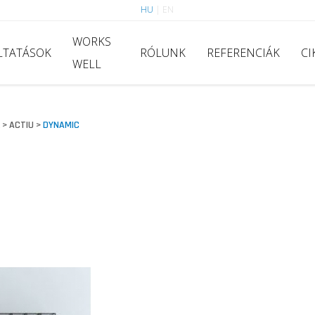
HU
|
EN
WORKS
LTATÁSOK
RÓLUNK
REFERENCIÁK
CI
WELL
ACTIU
DYNAMIC
>
>