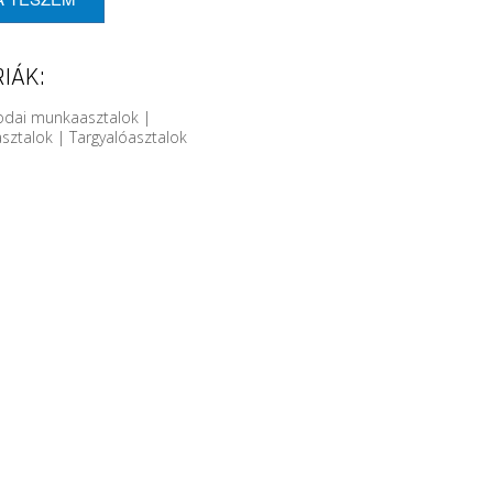
IÁK:
rodai munkaasztalok |
sztalok | Targyalóasztalok