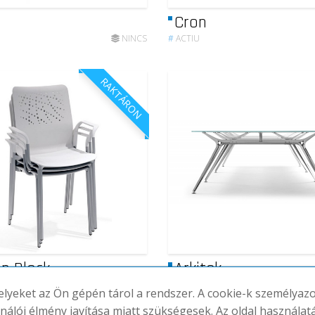
Cron
NINCS
#
ACTIU
RAKTÁRON
n Block
Arkitek
(8DB)
71,831-71,831 FT.
#
ACTIU
melyeket az Ön gépén tárol a rendszer. A cookie-k személya
ználói élmény javítása miatt szükségesek. Az oldal használat