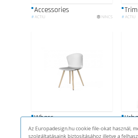
Accessories
Trim
#
ACTIU
NINCS
#
ACTIU
Whass
Urba
#
ACTIU
NINCS
#
ACTIU
Az Europadesign.hu cookie file-okat használ, 
szolgáltatásaink biztosításához illetve a felhas