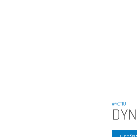
#ACTIU
DYN
LISTÁB