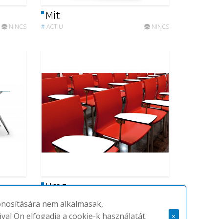
Mit
NINCS
#
ACTIU
NINCS
Uma
NINCS
#
ACTIU
NINCS
zonosítására nem alkalmasak,
ával Ön elfogadja a cookie-k használatát.
×