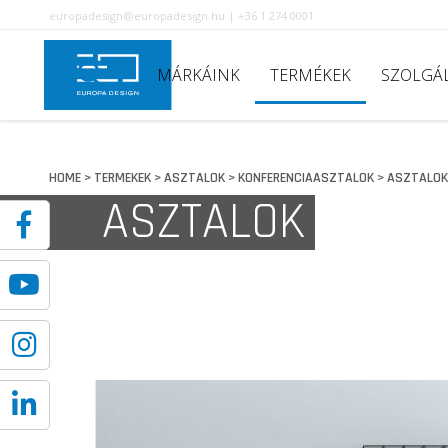
europadesign@europadesign.hu | +36 1 274 0001
MÁRKÁINK
TERMÉKEK
SZOLGÁ
HOME
TERMEKEK
ASZTALOK
KONFERENCIAASZTALOK
ASZTALOK
>
>
>
>
ASZTALOK