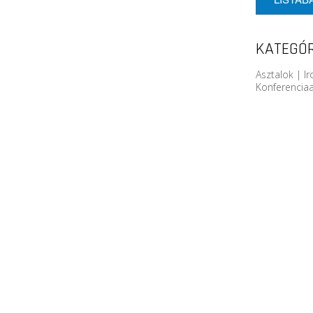
KATEGÓR
Asztalok | I
Konferenciaa