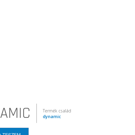
AMIC
Termék család
dynamic
A TESZEM