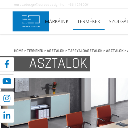
europadesign@europadesign.hu | +36 1 274 0001
MÁRKÁINK
TERMÉKEK
SZOLGÁ
HOME
TERMEKEK
ASZTALOK
TARGYALOASZTALOK
ASZTALOK
>
>
>
>
>
ASZTALOK