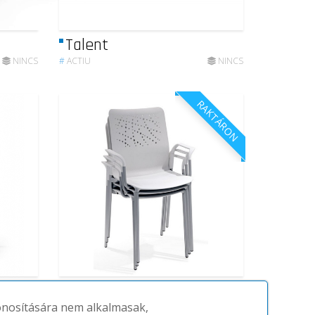
Talent
NINCS
#
ACTIU
NINCS
RAKTÁRON
Urban Block
zonosítására nem alkalmasak,
NINCS
#
ACTIU
(8DB)
71,831-71,831 FT.