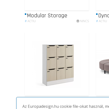
Modular Storage
Dyn
#
ACTIU
NINCS
#
ACTIU
Lockers
Ben
Az Europadesign.hu cookie file-okat használ, 
#
ACTIU
NINCS
#
ACTIU