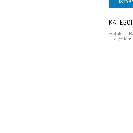
LISTÁB
KATEGÓR
Asztalok | B
| Targyalóas