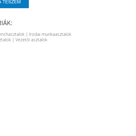
A TESZEM
IÁK:
enchasztalok | Irodai munkaasztalok
ztalok | Vezetői asztalok