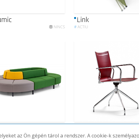
amic
Link
NINCS
#
ACTIU
d
Ikara
melyeket az Ön gépén tárol a rendszer. A cookie-k személya
NINCS
#
ACTIU