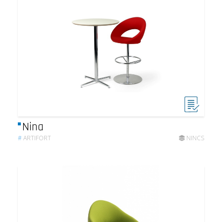
Nina
#
ARTIFORT
NINCS