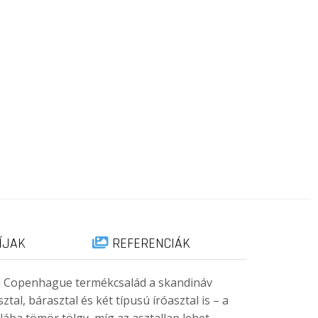
ÍJAK
REFERENCIÁK
, a Copenhague termékcsalád a skandináv
tal, bárasztal és két típusú íróasztal is – a