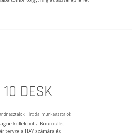
ába tömör tölgy, míg az asztallap lehet
 10 DESK
antinasztalok | Irodai munkaasztalok
gue kollekciót a Bouroullec
ár tervze a HAY számára és