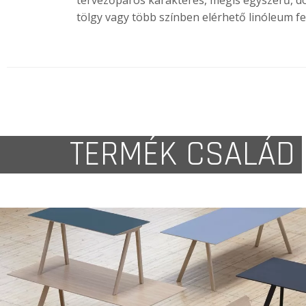
tervezőpáros karakteres, mégis egyszerű, dö
tölgy vagy több színben elérhető linóleum fe
TERMÉK CSALÁD