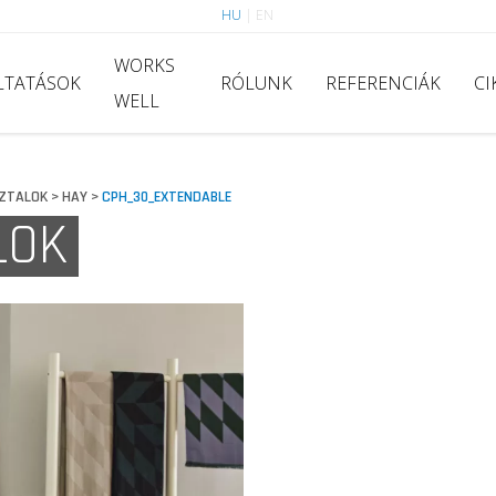
HU
|
EN
WORKS
LTATÁSOK
RÓLUNK
REFERENCIÁK
CI
WELL
ZTALOK
HAY
CPH_30_EXTENDABLE
>
>
LOK