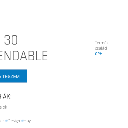
 30
Termék
család
ENDABLE
CPH
A TESZEM
IÁK:
alok
ler
#
Design
#
Hay