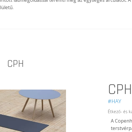
ntött lábmegoldással teremti meg az egységes arculatot. A l
lületű.
CPH
CPH
#HAY
Étkező- és k
A Copenha
terstvérp