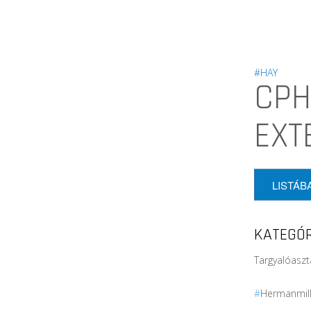
#HAY
CPH
EXT
LISTÁB
KATEGÓR
Targyalóaszt
#
Hermanmil