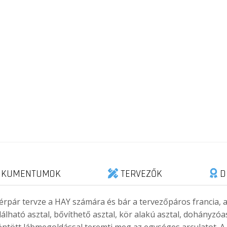
KUMENTUMOK
TERVEZŐK
D
vérpár tervze a HAY számára és bár a tervezőpáros francia
lható asztal, bővíthető asztal, kör alakú asztal, dohányzóasz