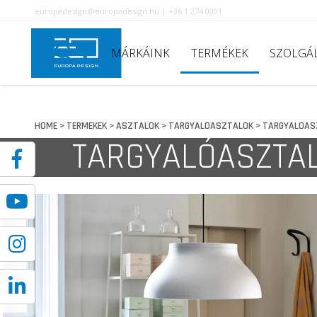
europadesign@europadesign.hu | +36 1 274 0001
MÁRKÁINK
TERMÉKEK
SZOLGÁ
HOME
TERMEKEK
ASZTALOK
TARGYALOASZTALOK
TARGYALOAS
>
>
>
>
TARGYALÓASZTA