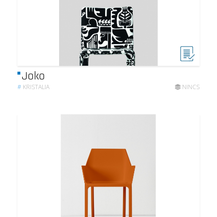
Joko
#
KRISTALIA
NINCS