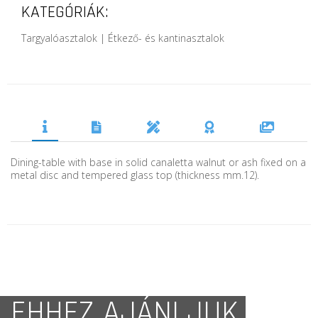
KATEGÓRIÁK:
Targyalóasztalok | Étkező- és kantinasztalok
Dining-table with base in solid canaletta walnut or ash fixed on a
metal disc and tempered glass top (thickness mm.12).
EHHEZ AJÁNLJUK