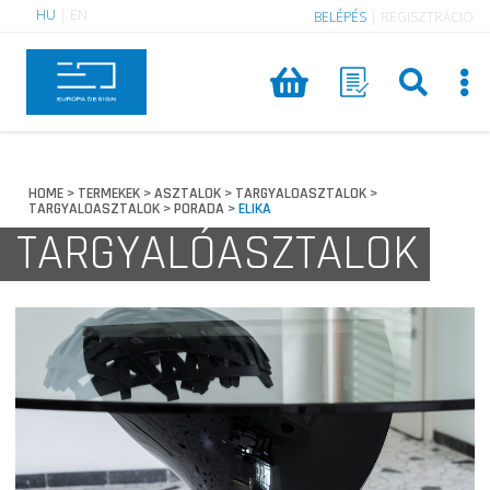
HU
|
EN
BELÉPÉS
|
REGISZTRÁCIÓ
HOME
TERMEKEK
ASZTALOK
TARGYALOASZTALOK
>
>
>
>
TARGYALOASZTALOK
PORADA
ELIKA
>
>
TARGYALÓASZTALOK