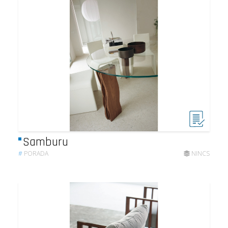
Samburu
#
PORADA
NINCS