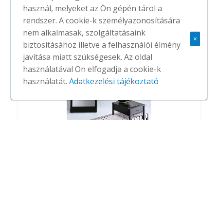
Nap
használ, melyeket az Ön gépén tárol a
#
PORADA
NINCS
rendszer. A cookie-k személyazonosítására
nem alkalmasak, szolgáltatásaink
×
biztosításához illetve a felhasználói élmény
javítása miatt szükségesek. Az oldal
használatával Ön elfogadja a cookie-k
használatát.
Adatkezelési tájékoztató
Romeo
#
PORADA
NINCS