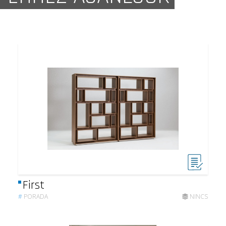
First
#
PORADA
NINCS