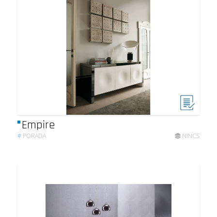
Empire
#
PORADA
NINCS