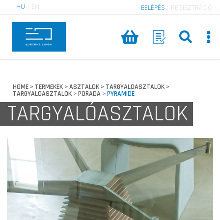
HU
|
EN
BELÉPÉS
|
REGISZTRÁCIÓ
HOME
TERMEKEK
ASZTALOK
TARGYALOASZTALOK
>
>
>
>
TARGYALOASZTALOK
PORADA
PYRAMIDE
>
>
TARGYALÓASZTALOK