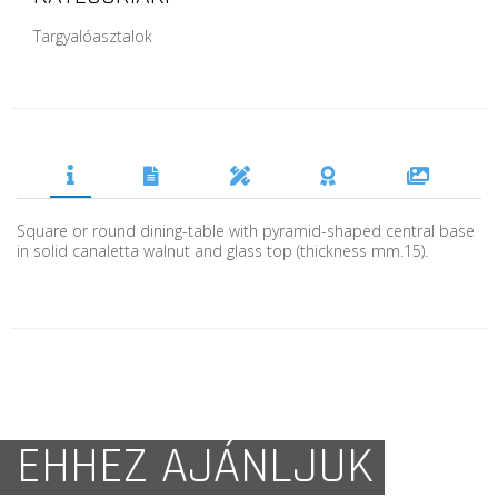
Targyalóasztalok
Square or round dining-table with pyramid-shaped central base
in solid canaletta walnut and glass top (thickness mm.15).
EHHEZ AJÁNLJUK