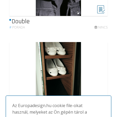
Double
#
PORADA
NINCS
Az Europadesign.hu cookie file-okat
használ, melyeket az Ön gépén tárol a
Girilla