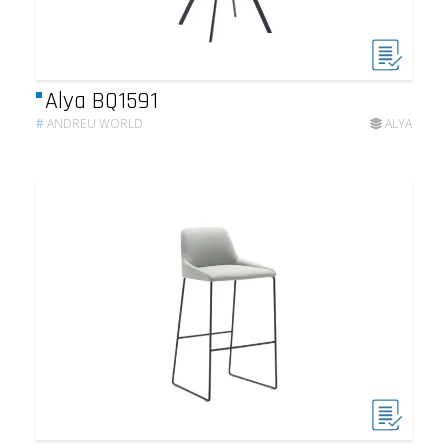
Alya BQ1591
#
ANDREU WORLD
ALYA