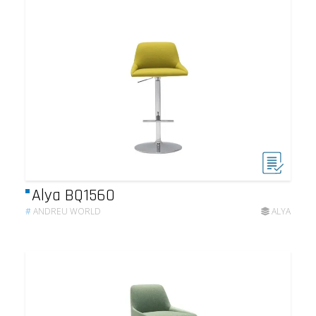
Alya BQ1560
#
ANDREU WORLD
ALYA