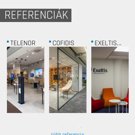
REFERENCIÁK
JÓGA
NOTEBOOK
COLONNADE...
STÚDIÓ
STORE
több referencia