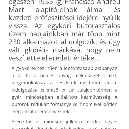
egészen 1955-ig, Francisco Andreu
Marti alapító-elnök álmai és
kezdeti erőfeszítései idejére nyúlik
vissza. Az egykori bútorasztalos
üzem napjainkban már több mint
230 alkalmazottal dolgozik, és úgy
vált globális márkává, hogy nem
veszítette el eredeti értékeit.
A gyökerekhez hűen a legfontosabb alapanyag
a fa. Ez a nemes anyag melegséget áraszt,
megmunkálásra a részletek mesterien finom
kidolgozása jellemző. A cél tulajdonképpen a
gyári minőségben előállított kézművesség. A
bútorok redukált formanyelve, finom ívei időtlen
eleganciát eredményeznek.
Precizitás és minőség jellemzi minden egyes
bútorukat. Rendkívül odafigyelnek a részletekre