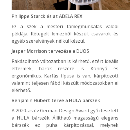
Philippe Starck és az
ADELA REX
Ez a szék a mesteri famegmunkálás valódi
példája. Rétegelt lemezből készül, csavarok és
egyéb szerelvények nélkül készül.
Jasper Morrison tervezése a
DUOS
Rakásolható változatban is kérhető, ezért ideális
éttermek, bárok részére is. Könnyű és
ergonómikus. Karfás típusa is van, kárpitozott
valamint teljesen fából készült módozatokban ei
elérhető.
Benjamin Hubert terve a
HULA
bárszék
A 2020-as év German Design Award győztese lett
a HULA bárszék. Állítható magasságú elegáns
bárszék ez puha kárpitozással, melynek