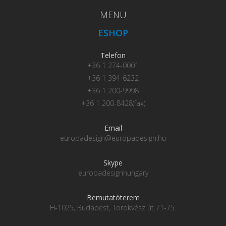
MENU
ESHOP
Telefon
+36 1 274-0001
+36 1 394-6232
+36 1 200-9998
+36 1 200-8428(fax)
Email
europadesign@europadesign.hu
Skype
europadesignhungary
Bemutatóterem
H-1025, Budapest, Törökvész út 71-75.