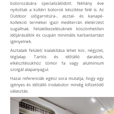
bútorozására specializálódott. Néhány éve
nyitottak a kültéri bútorok készítése felé is. Az
Outdoor
ülőgarnitúra-, asztal- és kanapé-
kollekció termékei igazi mediterrán életérzést
sugallnak. Felületkezelésüknek köszönhetően
időjárásállók és csupán minimális karbantartást
igényelnek.
Asztalaik felületi kialakítása lehet kör, négyzet,
téglalap. Tartós és időtálló darabok,
elkészítésükhöz tömör fa vagy alulminium
szolgál alapanyagul.
Hazai referenciák egész sora mutatja, hogy egy
igényes és időtálló irodabútor mindig kifizetődő
választás.