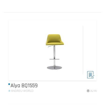
Alya BQ1559
#
ANDREU WORLD
ALYA