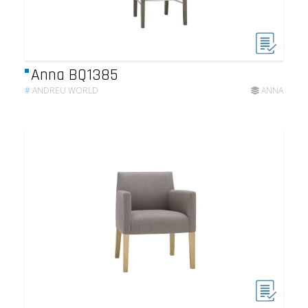
Anna BQ1385
#
ANDREU WORLD
ANNA