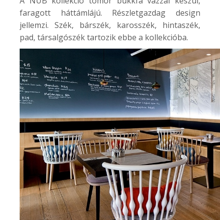
A NUB kollekció tömör bükkfa vázzal készül,
faragott háttámlájú. Részletgazdag design
jellemzi. Szék, bárszék, karosszék, hintaszék,
pad, társalgószék tartozik ebbe a kollekcióba.