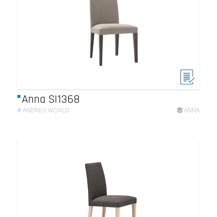
Anna SI1368
#
ANDREU WORLD
ANNA