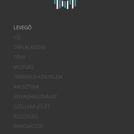
LEVEGŐ
VÍZ
TÁPLÁLKOZÁS
FÉNY
MOZGÁS
TERMIKUS KÉNYELEM
AKUSZTIKA
ANYAGHASZNÁLAT
SZELLEMI JÓLÉT
KÖZÖSSÉG
INNOVÁCIÓK