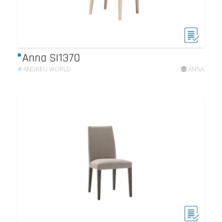
Anna SI1370
#
ANDREU WORLD
ANNA