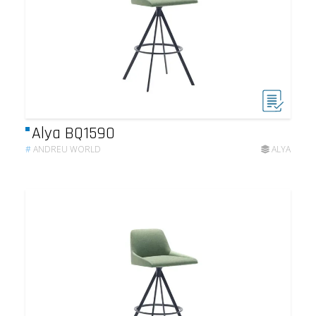
Alya BQ1590
#
ANDREU WORLD
ALYA