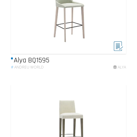
Alya BQ1595
#
ANDREU WORLD
ALYA