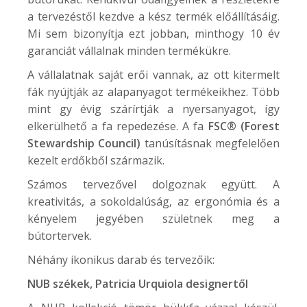
a tervezéstől kezdve a kész termék előállításáig.
Mi sem bizonyítja ezt jobban, minthogy 10 év
garanciát vállalnak minden termékükre.
A vállalatnak saját erői vannak, az ott kitermelt
fák nyújtják az alapanyagot termékeikhez. Több
mint gy évig szárírtják a nyersanyagot, így
elkerülhető a fa repedezése. A fa
FSC® (Forest
Stewardship Council)
tanúsításnak megfelelően
kezelt erdőkből származik.
Számos tervezővel dolgoznak együtt. A
kreativitás, a sokoldalúság, az ergonómia és a
kényelem jegyében születnek meg a
bútortervek.
Néhány ikonikus darab és tervezőik:
NUB
székek, Patricia Urquiola designertől