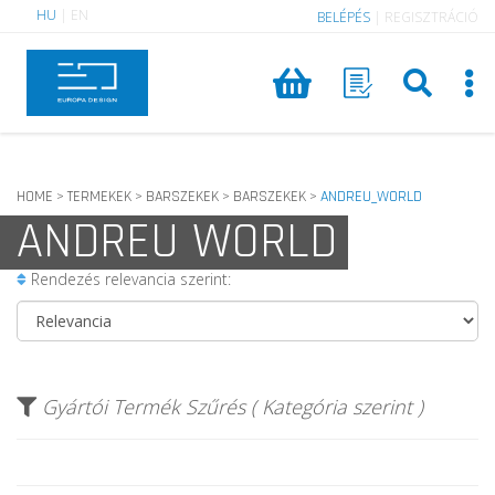
HU
|
EN
BELÉPÉS
|
REGISZTRÁCIÓ
HOME
TERMEKEK
BARSZEKEK
BARSZEKEK
ANDREU_WORLD
>
>
>
>
ANDREU WORLD
Rendezés relevancia szerint:
Gyártói Termék Szűrés ( Kategória szerint )