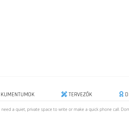
KUMENTUMOK
TERVEZŐK
D
u need a quiet, private space to write or make a quick phone call. D