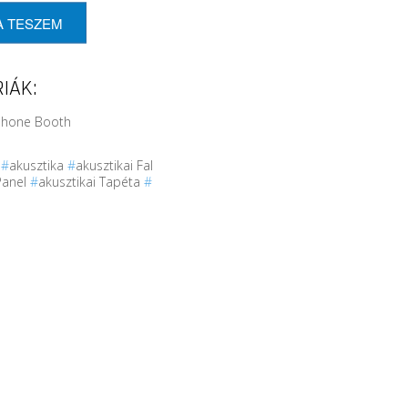
A TESZEM
IÁK:
 Phone Booth
r
#
akusztika
#
akusztikai Fal
Panel
#
akusztikai Tapéta
#