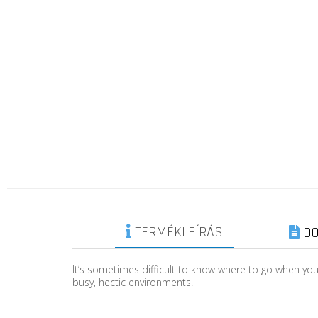
TERMÉKLEÍRÁS
DO
It’s sometimes difficult to know where to go when yo
busy, hectic environments.