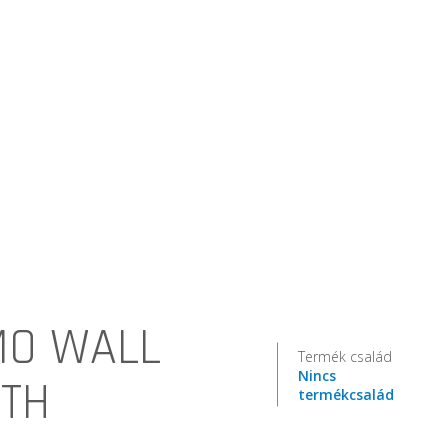
O WALL
Termék család
Nincs
TH
termékcsalád