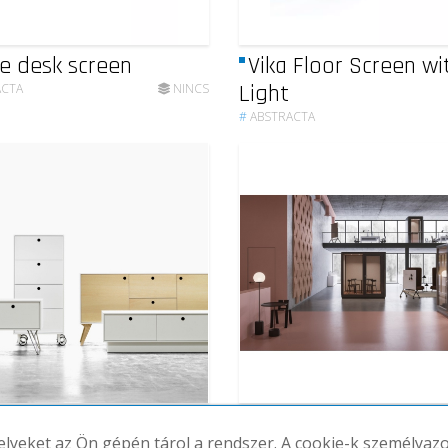
e desk screen
Vika Floor Screen wi
Light
ACTA
NINCS
#
ABSTRACTA
to
Plenty Pod
melyeket az Ön gépén tárol a rendszer. A cookie-k személya
ACTA
NINCS
#
ABSTRACTA