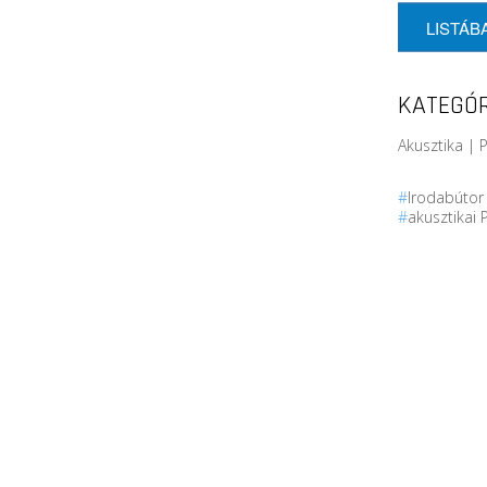
LISTÁB
KATEGÓR
Akusztika |
#
Irodabúto
#
akusztikai 