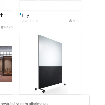
th
Lily
#
ABSTRACTA
NINCS
NINCS
Alumi
zonosítására nem alkalmasak,
NINCS
#
ABSTRACTA
NINCS