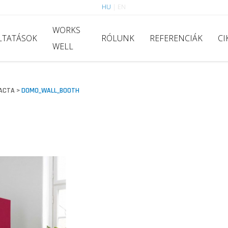
HU
|
EN
WORKS
LTATÁSOK
RÓLUNK
REFERENCIÁK
CI
WELL
ACTA
DOMO_WALL_BOOTH
>