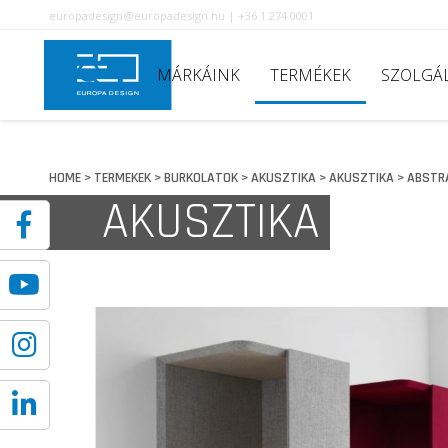
europadesign@europadesign.hu | +36 1 274 0001
MÁRKÁINK
TERMÉKEK
SZOLGÁ
HOME
TERMEKEK
BURKOLATOK
AKUSZTIKA
AKUSZTIKA
ABSTR
>
>
>
>
>
AKUSZTIKA