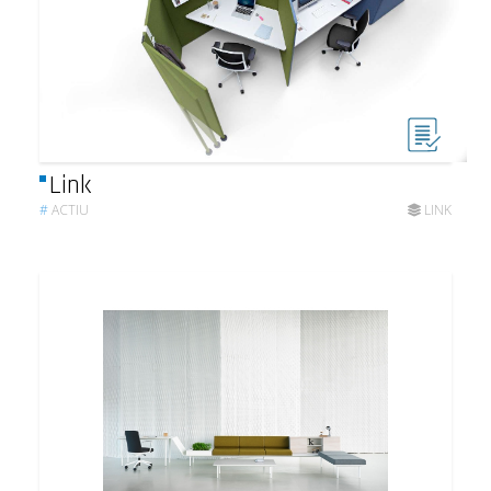
Link
#
ACTIU
LINK