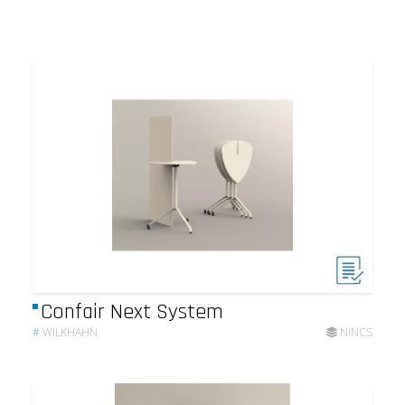
Confair Next System
#
WILKHAHN
NINCS