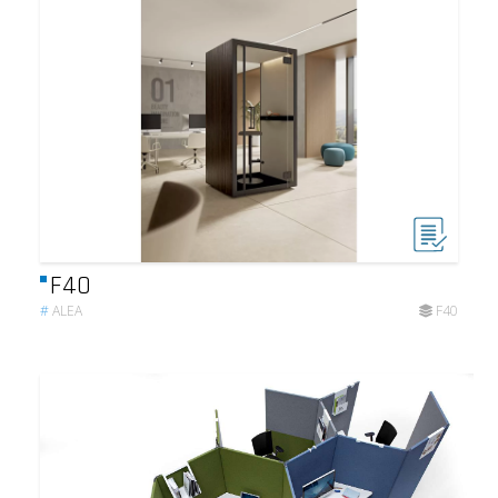
F40
#
ALEA
F40