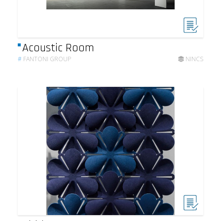
Acoustic Room
#
FANTONI GROUP
NINCS