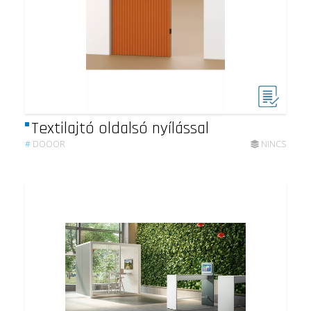
Textilajtó oldalsó nyílással
#
DOOOR
NINCS