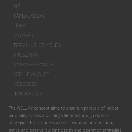
VÍZ
TÁPLÁLKOZÁS
FÉNY
MOZGÁS
TERMIKUS KÉNYELEM
AKUSZTIKA
ANYAGHASZNÁLAT
SZELLEMI JÓLÉT
KÖZÖSSÉG
INNOVÁCIÓK
The WELL Air concept aims to ensure high levels of indoor
air quality across a building’s lifetime through diverse
strategies that include source elimination or reduction,
active and passive building design and operation strategies