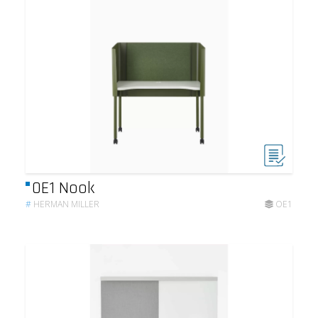
OE1 Nook
#
HERMAN MILLER
OE1