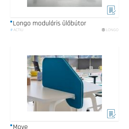
Longo moduláris ülőbútor
#
ACTIU
LONGO
Move