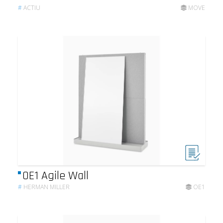
#
ACTIU
MOVE
OE1 Agile Wall
#
HERMAN MILLER
OE1