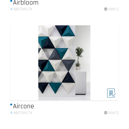
Airbloom
#
ABSTRACTA
NINCS
Aircone
#
ABSTRACTA
NINCS