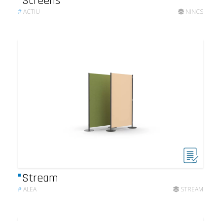
Screens
#
ACTIU
NINCS
Stream
#
ALEA
STREAM