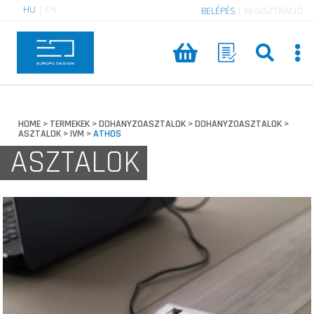
HU
|
EN
BELÉPÉS
|
REGISZTRÁCIÓ
HOME
TERMEKEK
DOHANYZOASZTALOK
DOHANYZOASZTALOK
>
>
>
>
ASZTALOK
IVM
ATHOS
>
>
ASZTALOK