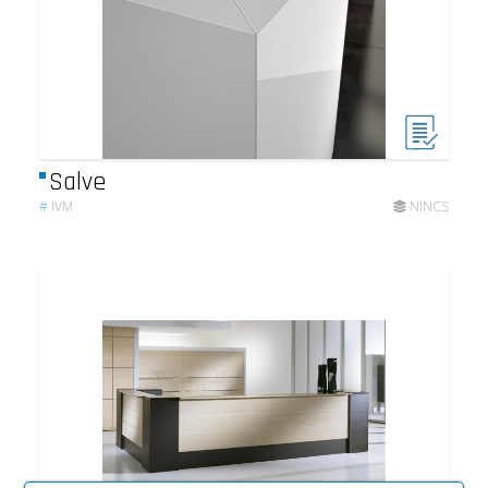
Salve
#
IVM
NINCS