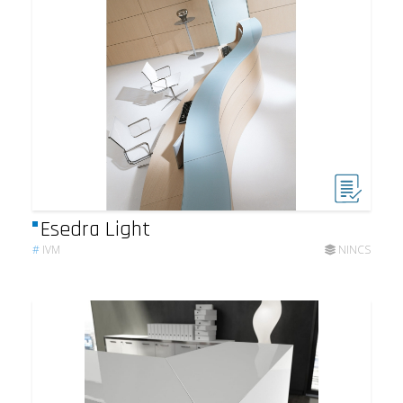
Esedra Light
#
IVM
NINCS