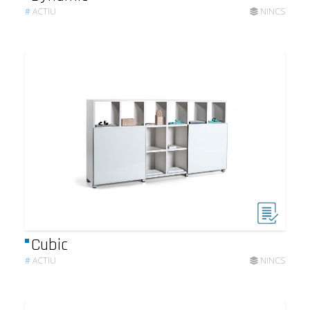
#
ACTIU
NINCS
Cubic
#
ACTIU
NINCS