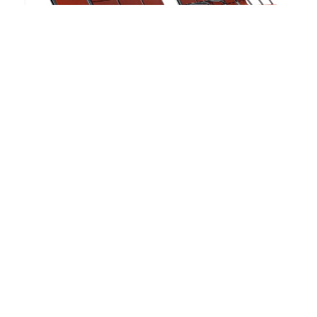
Passport
#
ACTIU
NINCS