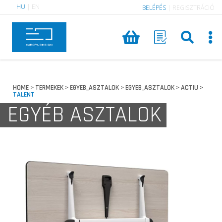
HU
|
EN
BELÉPÉS
|
REGISZTRÁCIÓ
HOME
TERMEKEK
EGYEB_ASZTALOK
EGYEB_ASZTALOK
ACTIU
>
>
>
>
>
TALENT
EGYÉB ASZTALOK