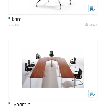
Ikara
#
ACTIU
NINCS
Dynamic