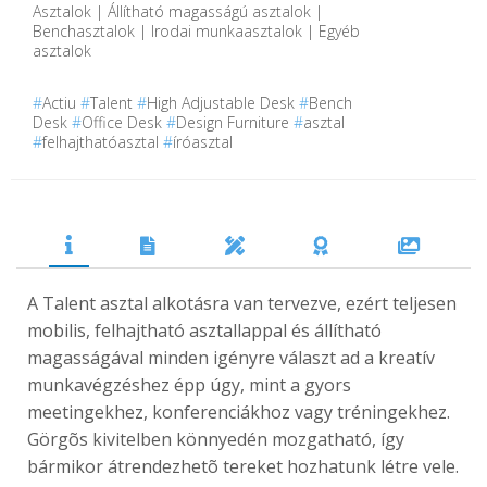
Asztalok | Állítható magasságú asztalok |
Benchasztalok | Irodai munkaasztalok | Egyéb
asztalok
#
Actiu
#
Talent
#
High Adjustable Desk
#
Bench
Desk
#
Office Desk
#
Design Furniture
#
asztal
#
felhajthatóasztal
#
íróasztal
A Talent asztal alkotásra van tervezve, ezért teljesen
mobilis, felhajtható asztallappal és állítható
magasságával minden igényre választ ad a kreatív
munkavégzéshez épp úgy, mint a gyors
meetingekhez, konferenciákhoz vagy tréningekhez.
Görgõs kivitelben könnyedén mozgatható, így
bármikor átrendezhetõ tereket hozhatunk létre vele.