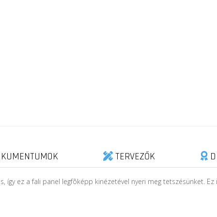
KUMENTUMOK
TERVEZŐK
D
, így ez a fali panel legfõképp kinézetével nyeri meg tetszésünket. Ez