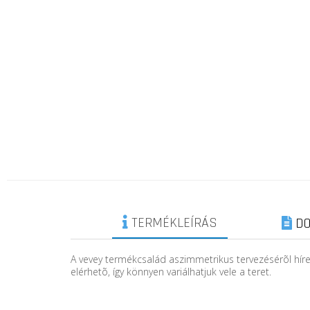
TERMÉKLEÍRÁS
DO
A vevey termékcsalád aszimmetrikus tervezésérõl híres
elérhetõ, így könnyen variálhatjuk vele a teret.