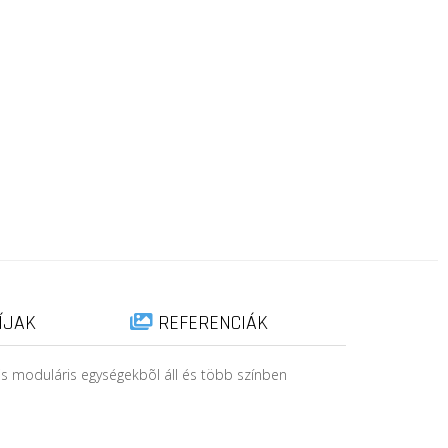
ÍJAK
REFERENCIÁK
 is moduláris egységekbõl áll és több színben