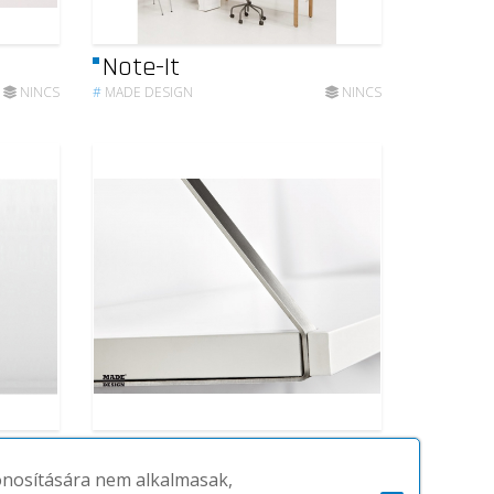
Note-It
NINCS
#
MADE DESIGN
NINCS
Adelaida
zonosítására nem alkalmasak,
NINCS
#
MADE DESIGN
NINCS