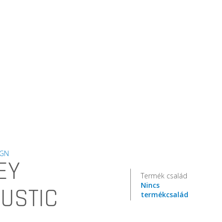
IGN
EY
Termék család
Nincs
USTIC
termékcsalád