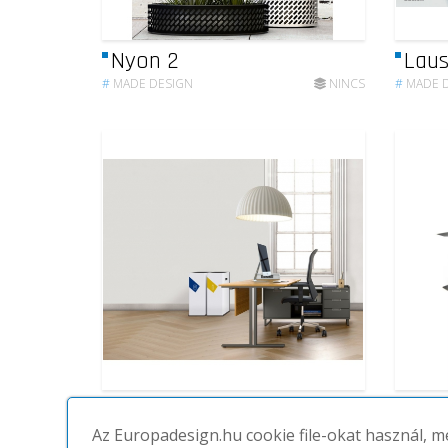
Nyon 2
Lau
#
MADE DESIGN
NINCS
#
MADE 
Basilea
Nise
Az Europadesign.hu cookie file-okat használ, 
#
MADE DESIGN
NINCS
#
MADE 