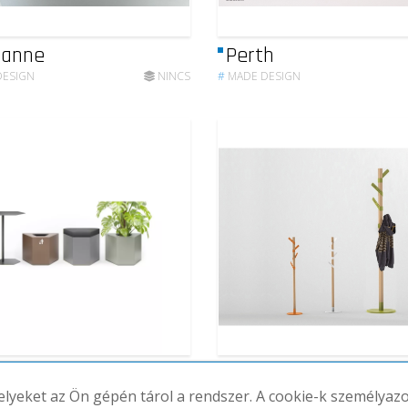
sanne
Perth
DESIGN
NINCS
#
MADE DESIGN
ko moduláris pad
Siena
melyeket az Ön gépén tárol a rendszer. A cookie-k személya
DESIGN
NINCS
#
MADE DESIGN