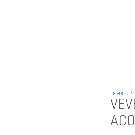
#MADE DES
VEV
ACO