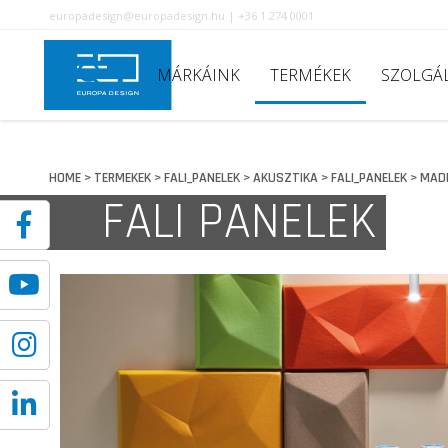
europadesign@europadesign.hu | +36 1 274 0001
MÁRKÁINK
TERMÉKEK
SZOLGÁ
HOME
TERMEKEK
FALI_PANELEK
AKUSZTIKA
FALI_PANELEK
MADE
>
>
>
>
>
FALI PANELEK