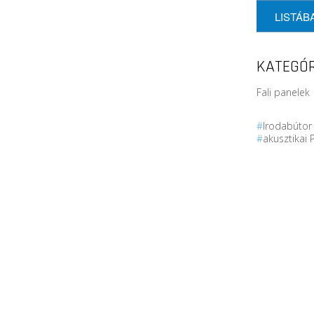
LISTÁB
KATEGÓR
Fali panelek 
#
Irodabúto
#
akusztikai 