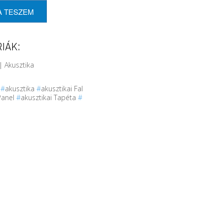
A TESZEM
IÁK:
| Akusztika
r
#
akusztika
#
akusztikai Fal
Panel
#
akusztikai Tapéta
#