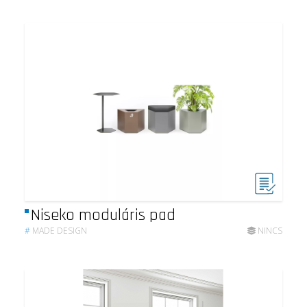
Niseko moduláris pad
#
MADE DESIGN
NINCS