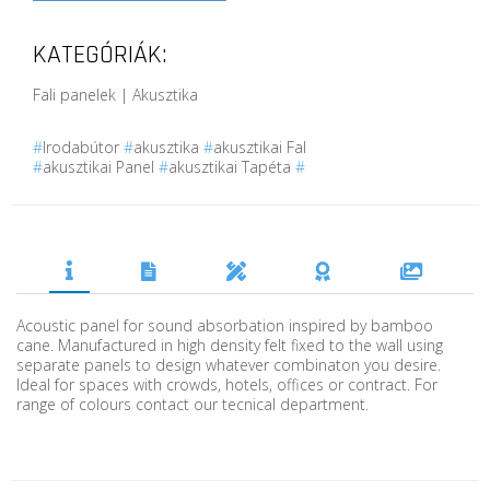
KATEGÓRIÁK:
Fali panelek | Akusztika
#
Irodabútor
#
akusztika
#
akusztikai Fal
#
akusztikai Panel
#
akusztikai Tapéta
#
Acoustic panel for sound absorbation inspired by bamboo
cane. Manufactured in high density felt fixed to the wall using
separate panels to design whatever combinaton you desire.
Ideal for spaces with crowds, hotels, offices or contract. For
range of colours contact our tecnical department.