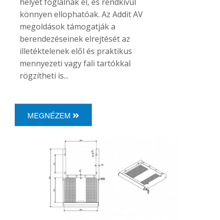
helyet foglalnak el, és rendkívül
könnyen ellophatóak. Az Addit AV
megoldások támogatják a
berendezéseinek elrejtését az
illetéktelenek elől és praktikus
mennyezeti vagy fali tartókkal
rögzítheti is...
MEGNÉZEM