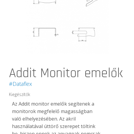
Addit Monitor emelők
#Dataflex
Kiegészítők
Az Addit monitor emelők segítenek a
monitorok megfelelő magasságban
való elhelyezésében. Az akril
használatával úttörő szerepet töltink
be, hiszen ennek az anyagnak nemcsak