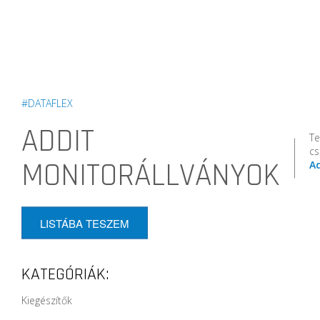
#DATAFLEX
ADDIT
T
cs
MONITORÁLLVÁNYOK
A
LISTÁBA TESZEM
KATEGÓRIÁK:
Kiegészítők