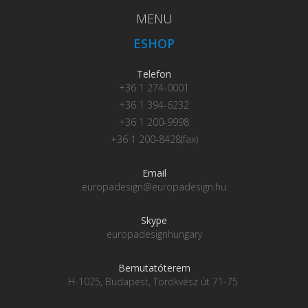
MENU
ESHOP
Telefon
+36 1 274-0001
+36 1 394-6232
+36 1 200-9998
+36 1 200-8428(fax)
Email
europadesign@europadesign.hu
Skype
europadesignhungary
Bemutatóterem
H-1025, Budapest, Törökvész út 71-75.