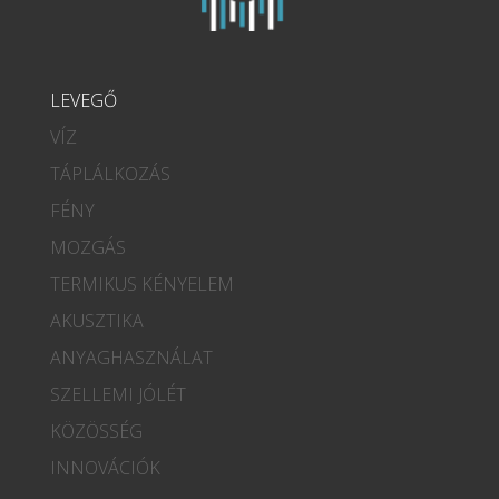
LEVEGŐ
VÍZ
TÁPLÁLKOZÁS
FÉNY
MOZGÁS
TERMIKUS KÉNYELEM
AKUSZTIKA
ANYAGHASZNÁLAT
SZELLEMI JÓLÉT
KÖZÖSSÉG
INNOVÁCIÓK