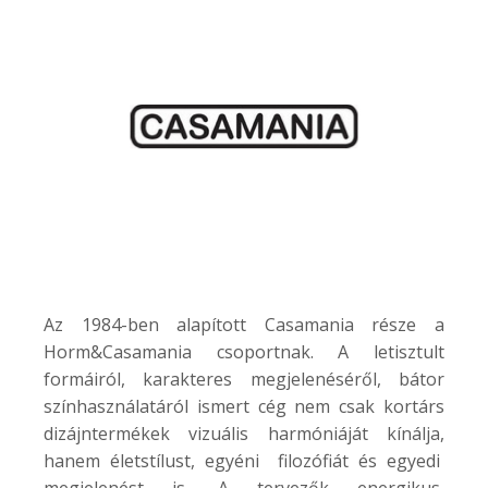
Az 1984-ben alapított Casamania része a
Horm&Casamania csoportnak. A letisztult
formáiról, karakteres megjelenéséről, bátor
színhasználatáról ismert cég nem csak kortárs
dizájntermékek vizuális harmóniáját kínálja,
hanem életstílust, egyéni filozófiát és egyedi
megjelenést is. A tervezők energikus,