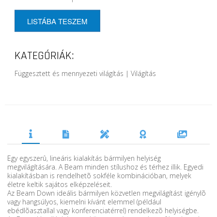
LISTÁBA TESZEM
KATEGÓRIÁK:
Függesztett és mennyezeti világítás | Világítás
Egy egyszerû, lineáris kialakítás bármilyen helyiség
megvilágítására. A Beam minden stílushoz és térhez illik. Egyedi
kialakításban is rendelhetõ sokféle kombinációban, melyek
életre keltik sajátos elképzeléseit.
Az Beam Down ideális bármilyen közvetlen megvilágítást igénylõ
vagy hangsúlyos, kiemelni kívánt elemmel (például
ebédlõasztallal vagy konferenciatérrel) rendelkezõ helyiségbe.