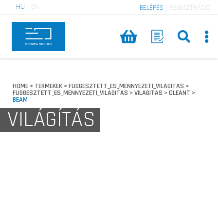
HU
|
EN
BELÉPÉS
|
REGISZTRÁCIÓ
HOME
TERMEKEK
FUGGESZTETT_ES_MENNYEZETI_VILAGITAS
>
>
>
FUGGESZTETT_ES_MENNYEZETI_VILAGITAS
VILAGITAS
OLEANT
>
>
>
BEAM
VILÁGÍTÁS