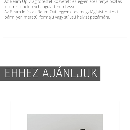
Az Beam Up világítótestet közvetett és egyenletes fényelosztás
jellemzi leheletnyi hangulatteremtéssel.
Az Beam In és az Beam Out, egyenletes megvilágítást biztosít
bármilyen méretû, formájú vagy stílusú helyiség számára.
EHHEZ AJÁNLJUK