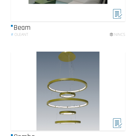
Beam
#
OLEANT
NINCS