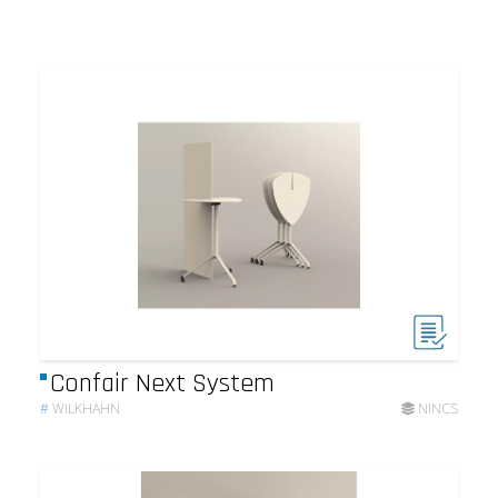
Confair Next System
#
WILKHAHN
NINCS