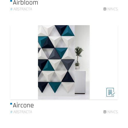
Airbloom
#
ABSTRACTA
NINCS
Aircone
#
ABSTRACTA
NINCS