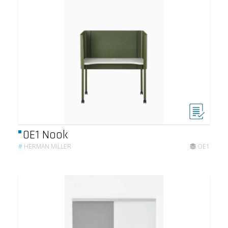
OE1 Nook
#
HERMAN MILLER
OE1