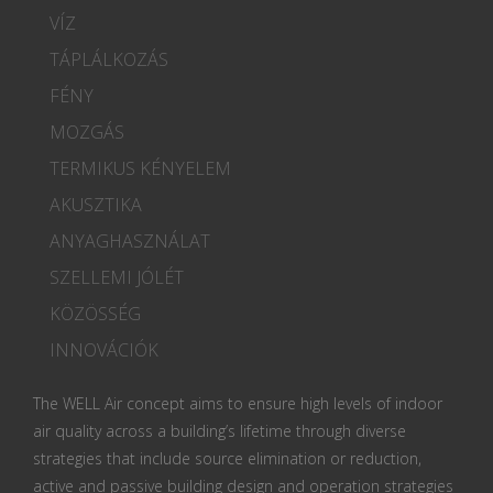
VÍZ
TÁPLÁLKOZÁS
FÉNY
MOZGÁS
TERMIKUS KÉNYELEM
AKUSZTIKA
ANYAGHASZNÁLAT
SZELLEMI JÓLÉT
KÖZÖSSÉG
INNOVÁCIÓK
The WELL Air concept aims to ensure high levels of indoor
air quality across a building’s lifetime through diverse
strategies that include source elimination or reduction,
active and passive building design and operation strategies