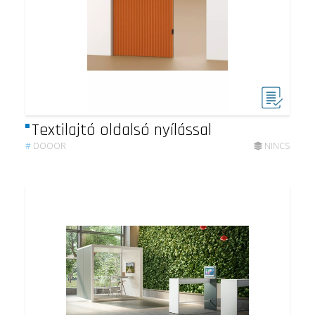
Textilajtó oldalsó nyílással
#
DOOOR
NINCS