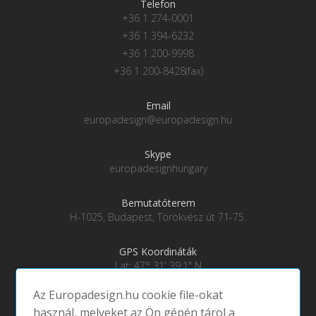
Telefon
+36 1 274-0001
+36 1 394-6232
+36 1 200-9998
+36 1 200-8428(fax)
Email
europadesign@europadesign.hu
Skype
europadesignhungary
Bemutatóterem
H-1025, Budapest, Törökvész út 71-75.
GPS Koordináták
Lat: 47° 31' 39.1" N
Lng: 19° 0' 28" E
Az Europadesign.hu cookie file-okat
használ, melyeket az Ön gépén tárol a