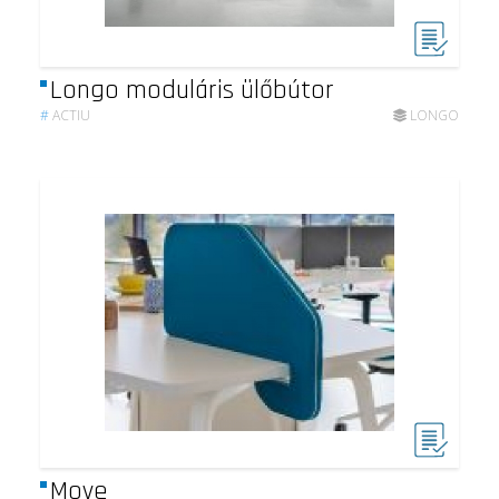
Longo moduláris ülőbútor
#
ACTIU
LONGO
Move