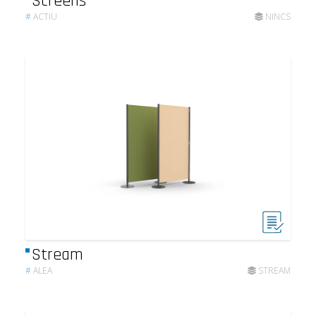
Screens
#
ACTIU
NINCS
Stream
#
ALEA
STREAM