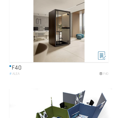
F40
#
ALEA
F40