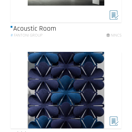
Acoustic Room
#
FANTONI GROUP
NINCS