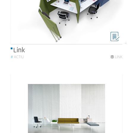
Link
#
ACTIU
LINK