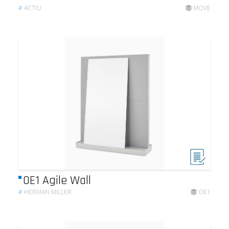
#
ACTIU
MOVE
OE1 Agile Wall
#
HERMAN MILLER
OE1