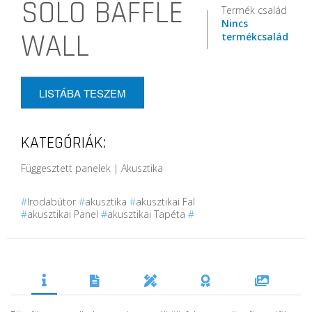
SOLO BAFFLE
Termék család
Nincs
WALL
termékcsalád
LISTÁBA TESZEM
KATEGÓRIÁK:
Függesztett panelek | Akusztika
#
Irodabútor
#
akusztika
#
akusztikai Fal
#
akusztikai Panel
#
akusztikai Tapéta
#