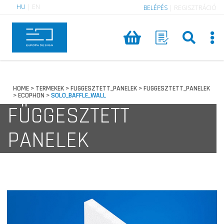
HU
|
EN
BELÉPÉS
|
REGISZTRÁCIÓ
HOME
TERMEKEK
FUGGESZTETT_PANELEK
FUGGESZTETT_PANELEK
>
>
>
ECOPHON
SOLO_BAFFLE_WALL
>
>
FÜGGESZTETT
PANELEK