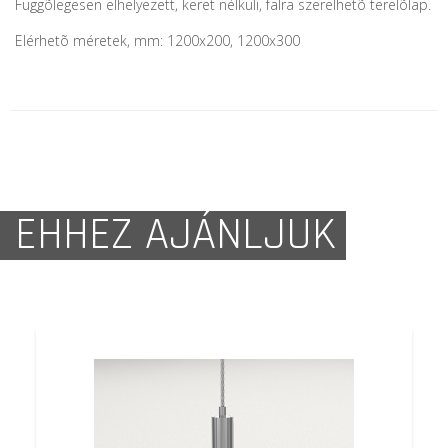
Függõlegesen elhelyezett, keret nélküli, falra szerelhetõ terelõlap.
Elérhetõ méretek, mm: 1200x200, 1200x300
EHHEZ AJÁNLJUK