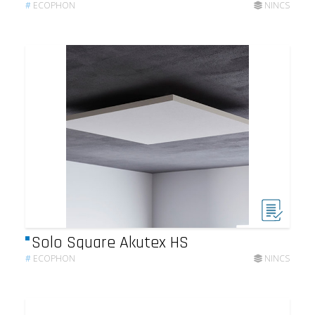
#
ECOPHON
NINCS
Solo Square Akutex HS
#
ECOPHON
NINCS