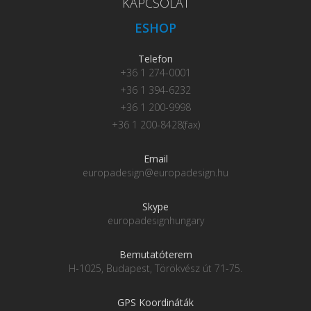
KAPCSOLAT
ESHOP
Telefon
+36 1 274-0001
+36 1 394-6232
+36 1 200-9998
+36 1 200-8428(fax)
Email
europadesign@europadesign.hu
Skype
europadesignhungary
Bemutatóterem
H-1025, Budapest, Törökvész út 71-75.
GPS Koordináták