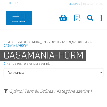
HU
|
EN
BELÉPÉS
|
REGISZTRÁCIÓ
HOME
TERMEKEK
IRODAI_SZEKRENYEK
IRODAI_SZEKRENYEK
>
>
>
>
CASAMANIA-HORM
CASAMANIA-HORM
Rendezés relevancia szerint:
Gyártói Termék Szűrés ( Kategória szerint )