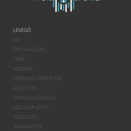
LEVEGŐ
VÍZ
TÁPLÁLKOZÁS
FÉNY
MOZGÁS
TERMIKUS KÉNYELEM
AKUSZTIKA
ANYAGHASZNÁLAT
SZELLEMI JÓLÉT
KÖZÖSSÉG
INNOVÁCIÓK