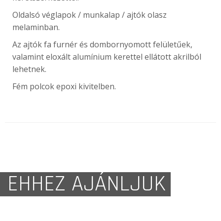
Oldalsó véglapok / munkalap / ajtók olasz
melaminban.
Az ajtók fa furnér és dombornyomott felületűek,
valamint eloxált alumínium kerettel ellátott akrilból
lehetnek.
Fém polcok epoxi kivitelben.
EHHEZ AJÁNLJUK