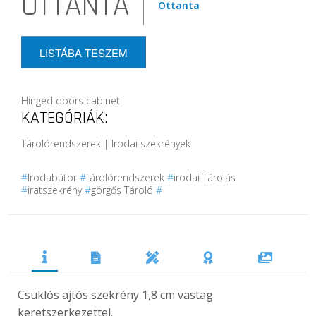
OTTANTA
Ottanta
LISTÁBA TESZEM
Hinged doors cabinet
KATEGÓRIÁK:
Tárolórendszerek | Irodai szekrények
#
Irodabútor
#
tárolórendszerek
#
irodai Tárolás
#
iratszekrény
#
görgős Tároló
#
Csuklós ajtós szekrény 1,8 cm vastag
keretszerkezettel.