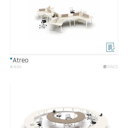
Atreo
#
ALEA
NINCS