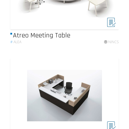
Atreo Meeting Table
#
ALEA
NINCS