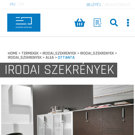
HU
|
EN
BELÉPÉS
|
REGISZTRÁCIÓ
HOME
TERMEKEK
IRODAI_SZEKRENYEK
IRODAI_SZEKRENYEK
>
>
>
>
IRODAI_SZEKRENYEK
ALEA
OTTANTA
>
>
IRODAI SZEKRÉNYEK