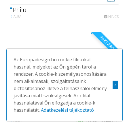
Philo
#
ALEA
NINCS
RAKTÁRON
Az Europadesign.hu cookie file-okat
használ, melyeket az Ön gépén tárol a
rendszer. A cookie-k személyazonosítására
nem alkalmasak, szolgáltatásaink
×
biztosításához illetve a felhasználói élmény
javítása miatt szükségesek. Az oldal
használatával Ön elfogadja a cookie-k
használatát.
Adatkezelési tájékoztató
Atreo kör asztal
#
ALEA
(1DB)
195,224-195,224 FT.