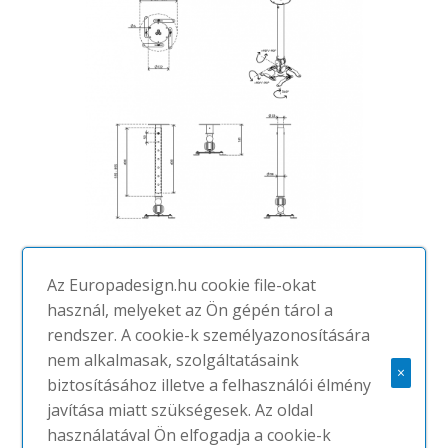
Az Europadesign.hu cookie file-okat
Addit AV megoldások
használ, melyeket az Ön gépén tárol a
rendszer. A cookie-k személyazonosítására
#Dataflex
nem alkalmasak, szolgáltatásaink
×
biztosításához illetve a felhasználói élmény
Kiegészítők
javítása miatt szükségesek. Az oldal
Kevés modern iroda képes működni
használatával Ön elfogadja a cookie-k
televízió vagy kivetítő nélkül. De sok