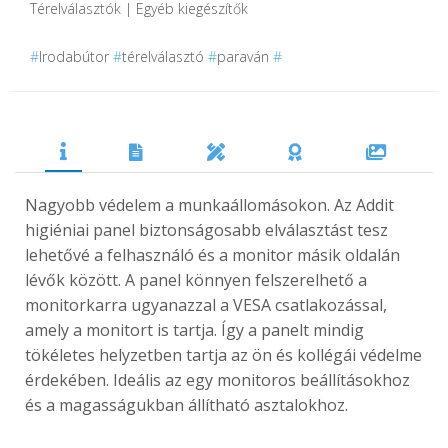
Térelválasztók | Egyéb kiegészítők
#
Irodabútor
#
térelválasztó
#
paraván
#
Nagyobb védelem a munkaállomásokon. Az Addit
higiéniai panel biztonságosabb elválasztást tesz
lehetővé a felhasználó és a monitor másik oldalán
lévők között. A panel könnyen felszerelhető a
monitorkarra ugyanazzal a VESA csatlakozással,
amely a monitort is tartja. Így a panelt mindig
tökéletes helyzetben tartja az ön és kollégái védelme
érdekében. Ideális az egy monitoros beállításokhoz
és a magasságukban állítható asztalokhoz.