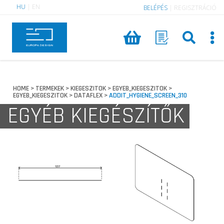
HU
|
EN
BELÉPÉS
|
REGISZTRÁCIÓ
HOME
TERMEKEK
KIEGESZITOK
EGYEB_KIEGESZITOK
>
>
>
>
EGYEB_KIEGESZITOK
DATAFLEX
ADDIT_HYGIENE_SCREEN_310
>
>
EGYÉB KIEGÉSZÍTŐK