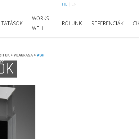
HU
|
EN
WORKS
LTATÁSOK
RÓLUNK
REFERENCIÁK
CI
WELL
ZITOK
VILAGRASA
ASH
>
>
ŐK