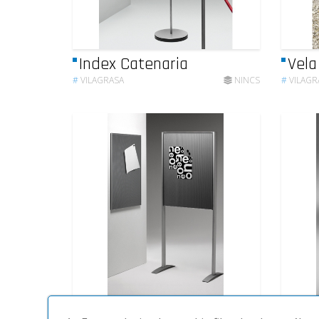
Index Catenaria
Vela
#
VILAGRASA
NINCS
#
VILAGR
Neo
Jupi