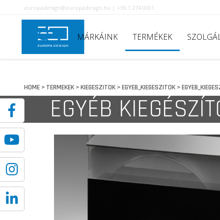
europadesign@europadesign.hu | +36 1 274 0001
MÁRKÁINK
TERMÉKEK
SZOLGÁ
HOME
TERMEKEK
KIEGESZITOK
EGYEB_KIEGESZITOK
EGYEB_KIEGES
>
>
>
>
EGYÉB KIEGÉSZÍT