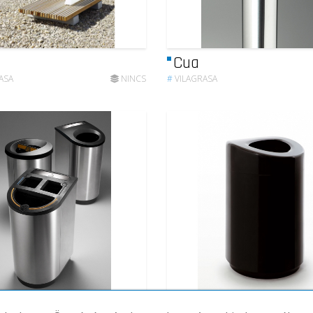
Cua
ASA
NINCS
#
VILAGRASA
ter
BAS-1023