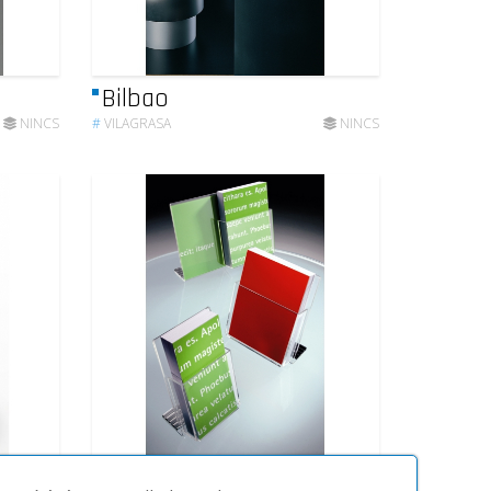
Bilbao
NINCS
#
VILAGRASA
NINCS
Acta