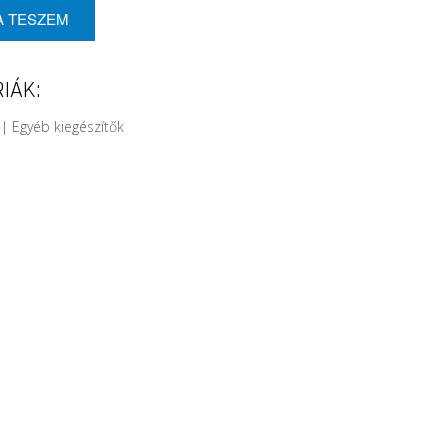
A TESZEM
IÁK:
| Egyéb kiegészítők