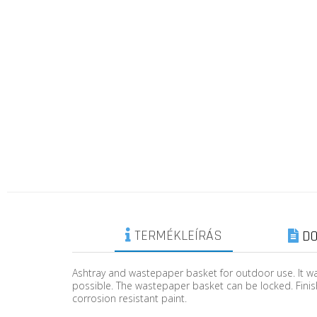
TERMÉKLEÍRÁS
DO
Ashtray and wastepaper basket for outdoor use. It wa
possible. The wastepaper basket can be locked. Finish
corrosion resistant paint.