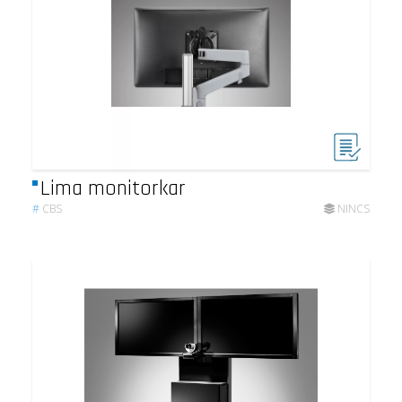
Lima monitorkar
#
CBS
NINCS