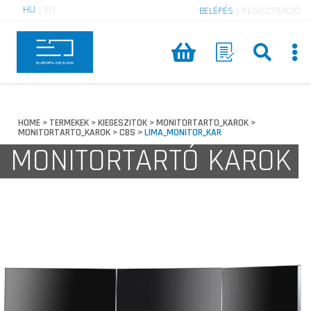
HU
|
EN
BELÉPÉS
|
REGISZTRÁCIÓ
HOME
TERMEKEK
KIEGESZITOK
MONITORTARTO_KAROK
>
>
>
>
MONITORTARTO_KAROK
CBS
LIMA_MONITOR_KAR
>
>
MONITORTARTÓ KAROK