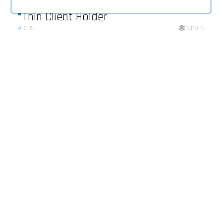
Thin Client Holder
#
CBS
NINCS