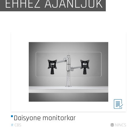
EHHEZ AJÁNLJUK
Daisyone monitorkar
#
CBS
NINCS