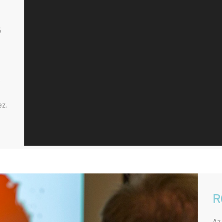
ő
-
z.
R