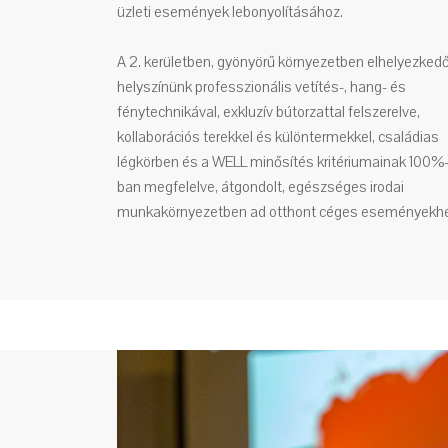
üzleti események lebonyolításához.
A 2. kerületben, gyönyörű környezetben elhelyezked
helyszínünk professzionális vetítés-, hang- és
fénytechnikával, exkluzív bútorzattal felszerelve,
kollaborációs terekkel és különtermekkel, családias
légkörben és a WELL minősítés kritériumainak 100%
ban megfelelve, átgondolt, egészséges irodai
munkakörnyezetben ad otthont céges eseményekhe