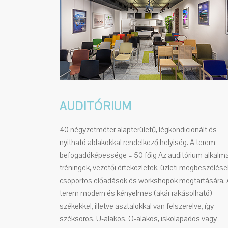
AUDITÓRIUM
40 négyzetméter alapterületű, légkondicionált és
nyitható ablakokkal rendelkező helyiség. A terem
befogadóképessége – 50 főig Az auditórium alkalm
tréningek, vezetői értekezletek, üzleti megbeszélése
csoportos előadások és workshopok megtartására. 
terem modern és kényelmes (akár rakásolható)
székekkel, illetve asztalokkal van felszerelve, így
széksoros, U-alakos, O-alakos, iskolapados vagy