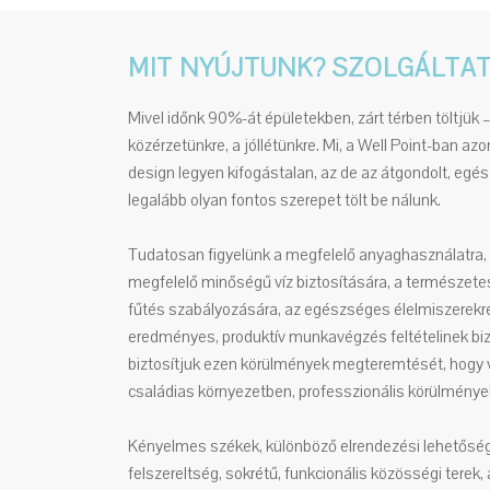
MIT NYÚJTUNK? SZOLGÁLTA
Mivel időnk 90%-át épületekben, zárt térben töltjük 
közérzetünkre, a jóllétünkre. Mi, a Well Point-ban az
design legyen kifogástalan, az de az átgondolt, egé
legalább olyan fontos szerepet tölt be nálunk.
Tudatosan figyelünk a megfelelő anyaghasználatra, a
megfelelő minőségű víz biztosítására, a természete
fűtés szabályozására, az egészséges élelmiszerekre,
eredményes, produktív munkavégzés feltételinek bi
biztosítjuk ezen körülmények megteremtését, hogy 
családias környezetben, professzionális körülmény
Kényelmes székek, különböző elrendezési lehetősége
felszereltség, sokrétű, funkcionális közösségi terek,