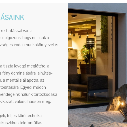
TÁSAINK
– ez hatással van a
on dolgozunk, hogy ne csak a
szséges irodai munkakörnyezet is
 tiszta levegő meglétére, a
s fény dominálására, a hűtés-
 a mentális állapotra, az
ztosítására. Egyedi módon
vendégeink nálunk tartózkodása
ek között valósulhasson meg.
k, teljes körű technikai
 akusztikus telefonfülke.