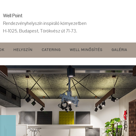
Well Point
Rendezvényhelyszín inspiráló környezetben
H-1025, Budapest, Törökvész út 71-73.
OK
HELYSZÍN
CATERING
WELL MINŐSÍTÉS
GALÉRIA