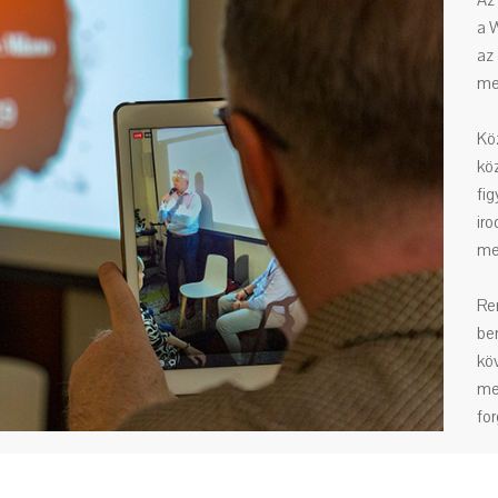
Az
a W
az
me
Kö
köz
fi
ir
meg
Re
be
kö
meg
fo