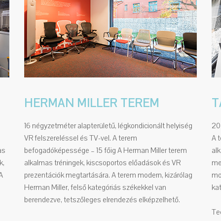
HERMAN MILLER TEREM
T
16 négyzetméter alapterületű, légkondicionált helyiség
20
VR felszereléssel és TV-vel. A terem
A 
as
befogadóképessége – 15 főig A Herman Miller terem
alk
k,
alkalmas tréningek, kiscsoportos előadások és VR
me
A
prezentációk megtartására. A terem modern, kizárólag
mo
Herman Miller, felső kategóriás székekkel van
kat
berendezve, tetszőleges elrendezés elképzelhető.
Tec