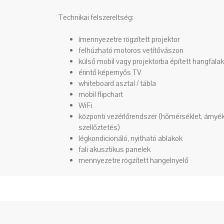
Technikai felszereltség:
ímennyezetre rögzített projektor
felhúzható motoros vetítővászon
külső mobil vagy projektorba épített hangfalak
érintő képernyős TV
whiteboard asztal / tábla
mobil flipchart
WiFi
központi vezérlőrendszer (hőmérséklet, árnyéko
szellőztetés)
légkondicionáló, nyitható ablakok
fali akusztikus panelek
mennyezetre rögzített hangelnyelő