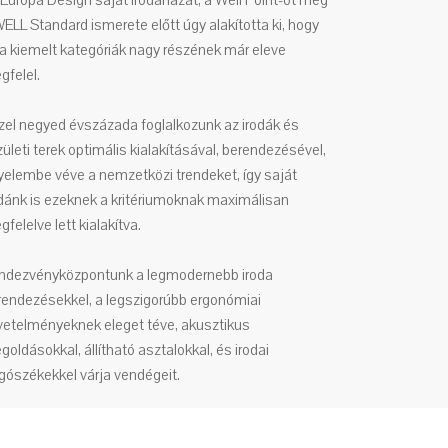
 Europa Design saját irodaházát, a Well Point-ot még
ELL Standard ismerete előtt úgy alakította ki, hogy
 a kiemelt kategóriák nagy részének már eleve
gfelel.
zel negyed évszázada foglalkozunk az irodák és
ületi terek optimális kialakításával, berendezésével,
gyelembe véve a nemzetközi trendeket, így saját
odánk is ezeknek a kritériumoknak maximálisan
felelve lett kialakítva.
ndezvényközpontunk a legmodernebb iroda
rendezésekkel, a legszigorúbb ergonómiai
vetelményeknek eleget téve, akusztikus
oldásokkal, állítható asztalokkal, és irodai
rgószékekkel várja vendégeit.