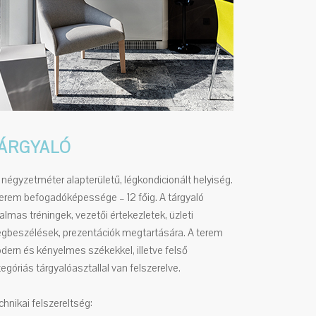
ÁRGYALÓ
 négyzetméter alapterületű, légkondicionált helyiség.
terem befogadóképessége – 12 főig. A tárgyaló
almas tréningek, vezetői értekezletek, üzleti
gbeszélések, prezentációk megtartására. A terem
dern és kényelmes székekkel, illetve felső
egóriás tárgyalóasztallal van felszerelve.
hnikai felszereltség: