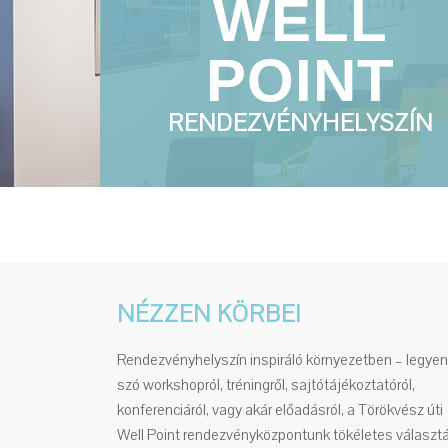
WELL
POINT
RENDEZVÉNYHELYSZÍN
NÉZZEN KÖRBE!
Rendezvényhelyszín inspiráló környezetben – legyen
szó workshopról, tréningről, sajtótájékoztatóról,
konferenciáról, vagy akár előadásról, a Törökvész úti
Well Point rendezvényközpontunk tökéletes választ