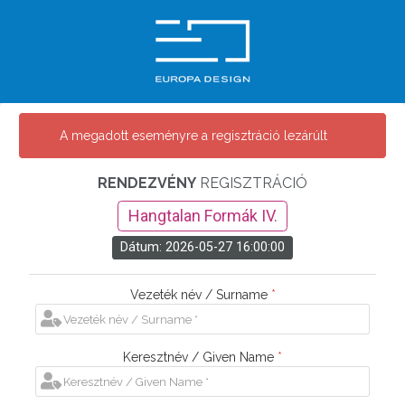
A megadott eseményre a regisztráció lezárúlt
RENDEZVÉNY
REGISZTRÁCIÓ
Hangtalan Formák IV.
Dátum: 2026-05-27 16:00:00
Vezeték név / Surname
*
Keresztnév / Given Name
*