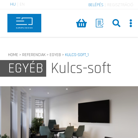
HU
|
EN
BELÉPÉS
|
REGISZTRÁCIÓ
HOME
REFERENCIAK
EGYEB
KULCS-SOFT_1
>
>
>
Kulcs-soft
EGYÉB