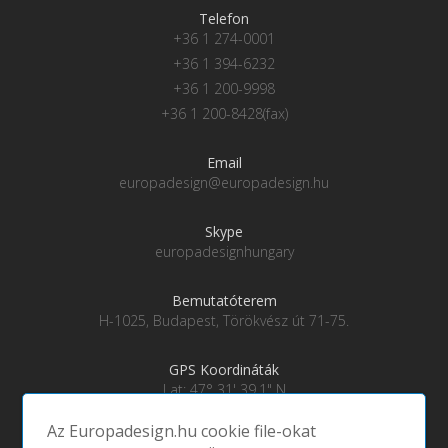
Telefon
+36 1 274-0001
+36 1 394-6232
+36 1 200-9998
+36 1 200-8428(fax)
Email
europadesign@europadesign.hu
Skype
europadesignhungary
Bemutatóterem
H-1025, Budapest, Törökvész út 71-75.
GPS Koordináták
Lat: 47° 31' 39.1" N
Lng: 19° 0' 28" E
Az Europadesign.hu cookie file-okat