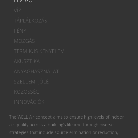
LEVEGŐ
VÍZ
TÁPLÁLKOZÁS
FÉNY
MOZGÁS
TERMIKUS KÉNYELEM
AKUSZTIKA
ANYAGHASZNÁLAT
SZELLEMI JÓLÉT
KÖZÖSSÉG
INNOVÁCIÓK
The WELL Air concept aims to ensure high levels of indoor
air quality across a building’s lifetime through diverse
strategies that include source elimination or reduction,