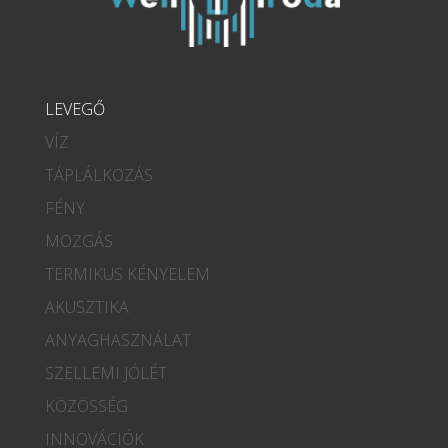
LEVEGŐ
VÍZ
TÁPLÁLKOZÁS
FÉNY
MOZGÁS
TERMIKUS KÉNYELEM
AKUSZTIKA
ANYAGHASZNÁLAT
SZELLEMI JÓLÉT
KÖZÖSSÉG
INNOVÁCIÓK