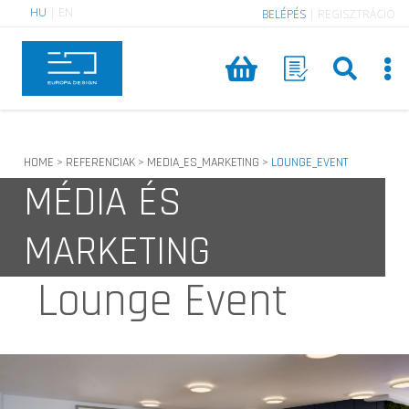
HU
|
EN
BELÉPÉS
|
REGISZTRÁCIÓ
HOME
REFERENCIAK
MEDIA_ES_MARKETING
LOUNGE_EVENT
>
>
>
MÉDIA ÉS
MARKETING
Lounge Event