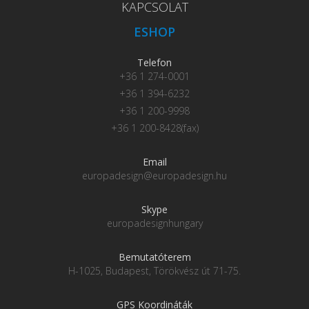
KAPCSOLAT
ESHOP
Telefon
+36 1 274-0001
+36 1 394-6232
+36 1 200-9998
+36 1 200-8428(fax)
Email
europadesign@europadesign.hu
Skype
europadesignhungary
Bemutatóterem
H-1025, Budapest, Törökvész út 71-75.
GPS Koordináták