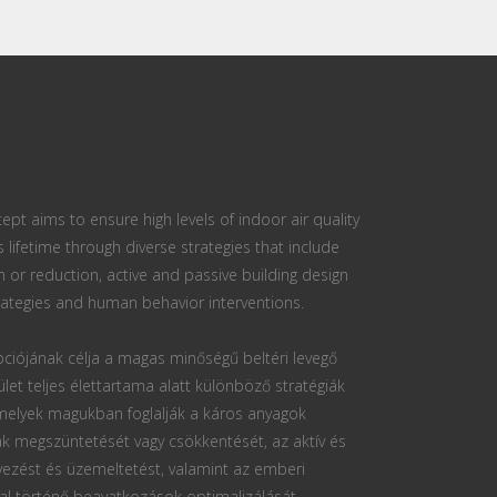
ept aims to ensure high levels of indoor air quality
s lifetime through diverse strategies that include
n or reduction, active and passive building design
ategies and human behavior interventions.
ciójának célja a magas minőségű beltéri levegő
ület teljes élettartama alatt különböző stratégiák
 melyek magukban foglalják a káros anyagok
k megszüntetését vagy csökkentését, az aktív és
vezést és üzemeltetést, valamint az emberi
al történő beavatkozások optimalizálását.