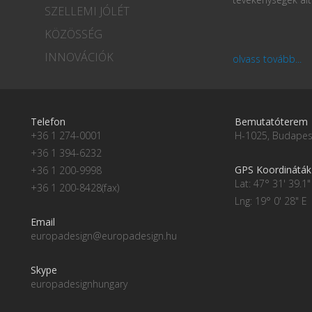
SZELLEMI JÓLÉT
KÖZÖSSÉG
INNOVÁCIÓK
olvass tovább...
Telefon
Bemutatóterem
+36 1 274-0001
H-1025, Budapest
+36 1 394-6232
GPS Koordináták
+36 1 200-9998
Lat: 47° 31' 39.1"
+36 1 200-8428(fax)
Lng: 19° 0' 28" E
Email
europadesign@europadesign.hu
Skype
europadesignhungary