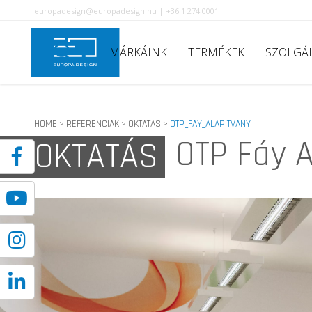
europadesign@europadesign.hu | +36 1 274 0001
MÁRKÁINK
TERMÉKEK
SZOLGÁ
HOME
REFERENCIAK
OKTATAS
OTP_FAY_ALAPITVANY
>
>
>
OTP Fáy A
OKTATÁS