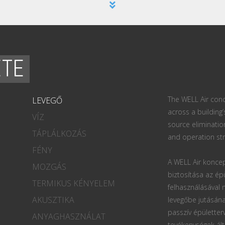
ETE
The WELL Air conc
LEVEGŐ
across a building’
VÍZ
source eliminatio
TÁPLÁLKOZÁS
and operation str
FÉNY
A WELL Air koncep
MOZGÁS
biztosítása az ép
TERMIKUS KÉNYELEM
felhasználásával
AKUSZTIKA
levegőbe jutásána
passzív épületter
ANYAGHASZNÁLAT
tevékenységek ált