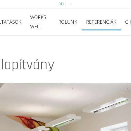
HU
|
EN
WORKS
LTATÁSOK
RÓLUNK
REFERENCIÁK
CI
WELL
lapítvány