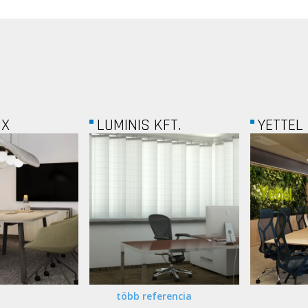
FT.
YETTEL BOARDROOM
KAESER.
több referencia