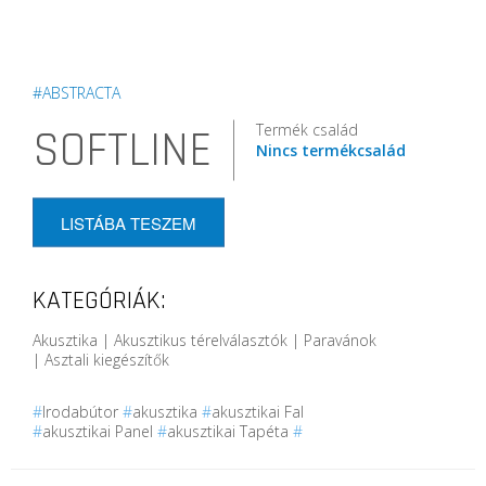
#ABSTRACTA
Termék család
SOFTLINE
Nincs termékcsalád
LISTÁBA TESZEM
KATEGÓRIÁK:
Akusztika | Akusztikus térelválasztók | Paravánok
| Asztali kiegészítők
#
Irodabútor
#
akusztika
#
akusztikai Fal
#
akusztikai Panel
#
akusztikai Tapéta
#