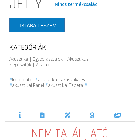
JETTY
Nincs termékcsalád
LISTÁBA TESZEM
KATEGÓRIÁK:
Akusztika | Egyéb asztalok | Akusztikus
kiegészítők | Asztalok
#
Irodabútor
#
akusztika
#
akusztikai Fal
#
akusztikai Panel
#
akusztikai Tapéta
#
NEM TALÁLHATÓ