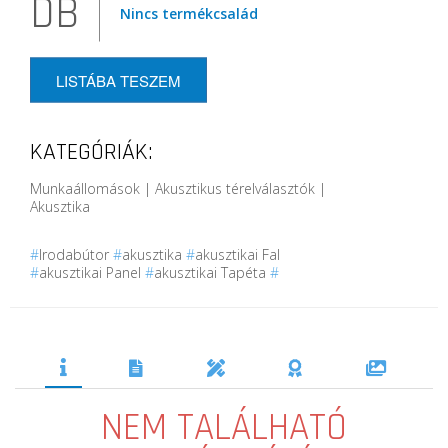
DB
Nincs termékcsalád
LISTÁBA TESZEM
KATEGÓRIÁK:
Munkaállomások | Akusztikus térelválasztók |
Akusztika
#
Irodabútor
#
akusztika
#
akusztikai Fal
#
akusztikai Panel
#
akusztikai Tapéta
#
NEM TALÁLHATÓ