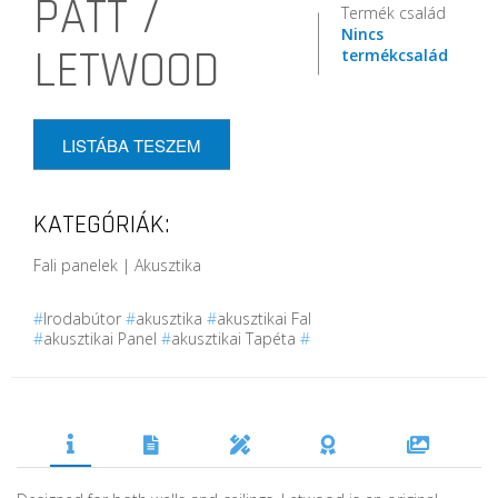
PATT /
Termék család
Nincs
LETWOOD
termékcsalád
LISTÁBA TESZEM
KATEGÓRIÁK:
Fali panelek | Akusztika
#
Irodabútor
#
akusztika
#
akusztikai Fal
#
akusztikai Panel
#
akusztikai Tapéta
#