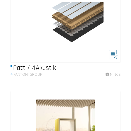
Patt / 4Akustik
#
FANTONI GROUP
NINCS