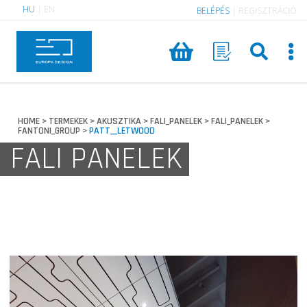
HU
|
EN
BELÉPÉS
|
REGISZTRÁCIÓ
HOME
TERMEKEK
AKUSZTIKA
FALI_PANELEK
FALI_PANELEK
>
>
>
>
>
FANTONI_GROUP
PATT__LETWOOD
>
FALI PANELEK