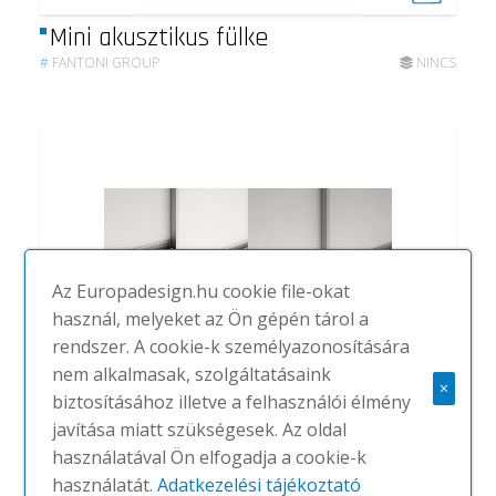
Mini akusztikus fülke
#
FANTONI GROUP
NINCS
Az Europadesign.hu cookie file-okat
használ, melyeket az Ön gépén tárol a
rendszer. A cookie-k személyazonosítására
nem alkalmasak, szolgáltatásaink
×
biztosításához illetve a felhasználói élmény
javítása miatt szükségesek. Az oldal
Patt / Stillwall
használatával Ön elfogadja a cookie-k
#
FANTONI GROUP
NINCS
használatát.
Adatkezelési tájékoztató