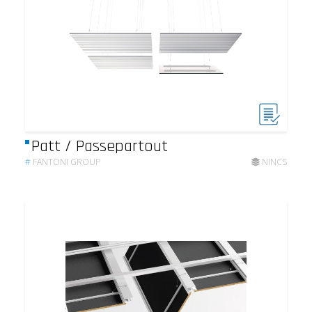
Patt / Passepartout
#
FANTONI GROUP
NINCS