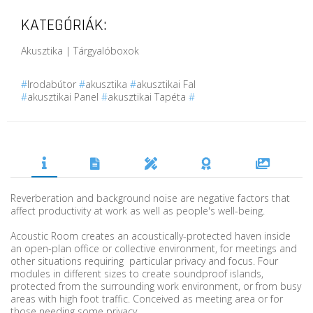
KATEGÓRIÁK:
Akusztika | Tárgyalóboxok
#
Irodabútor
#
akusztika
#
akusztikai Fal
#
akusztikai Panel
#
akusztikai Tapéta
#
Reverberation and background noise are negative factors that
affect productivity at work as well as people's well-being.
Acoustic Room creates an acoustically-protected haven inside
an open-plan office or collective environment, for meetings and
other situations requiring particular privacy and focus. Four
modules in different sizes to create soundproof islands,
protected from the surrounding work environment, or from busy
areas with high foot traffic. Conceived as meeting area or for
those needing some privacy.