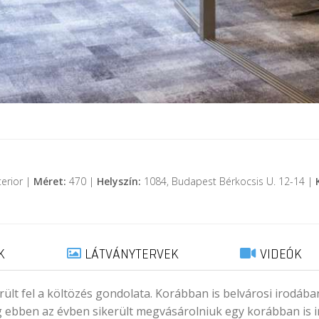
terior |
Méret:
470 |
Helyszín:
1084, Budapest Bérkocsis U. 12-14 |
K
LÁTVÁNYTERVEK
VIDEÓK
rült fel a költözés gondolata. Korábban is belvárosi irodáb
g ebben az évben sikerült megvásárolniuk egy korábban is 