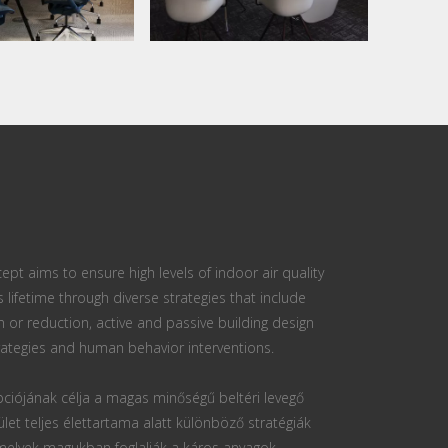
ept aims to ensure high levels of indoor air quality
s lifetime through diverse strategies that include
n or reduction, active and passive building design
ategies and human behavior interventions.
ciójának célja a magas minőségű beltéri levegő
ület teljes élettartama alatt különböző stratégiák
 melyek magukban foglalják a káros anyagok