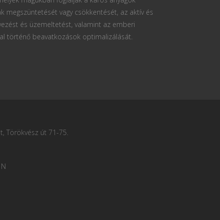
k megszüntetését vagy csökkentését, az aktív és
vezést és üzemeltetést, valamint az emberi
al történő beavatkozások optimalizálását.
, Törökvész út 71-75.
 N