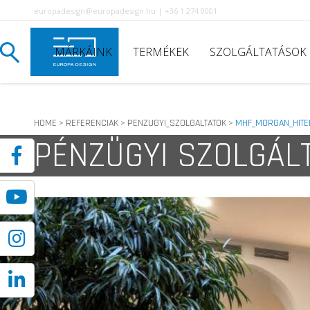
europadesign@europadesign.hu | +36 1 274 0001
MÁRKÁINK
TERMÉKEK
SZOLGÁLTATÁSOK
HOME
REFERENCIAK
PENZUGYI_SZOLGALTATOK
MHF_MORGAN_HITE
>
>
>
PÉNZÜGYI SZOLGÁL