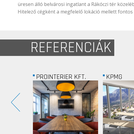
üresen álló belvárosi ingatlant a Rákóczi tér közel
Hitelező cégként a megfelelő lokáció mellett fontos
REFERENCIÁK
R KFT.
KPMG
COOPTEC