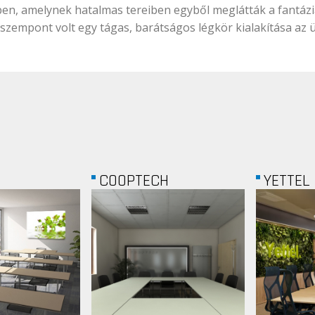
ében, amelynek hatalmas tereiben egyből meglátták a fantázi
 szempont volt egy tágas, barátságos légkör kialakítása az
H
YETTEL BOARDROOM
RTL