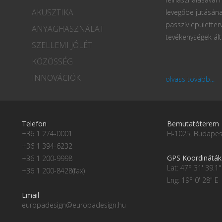
AKUSZTIKA
levegőbe jutásána
passzív épületter
ANYAGHASZNÁLAT
tevékenységek ált
SZELLEMI JÓLÉT
KÖZÖSSÉG
INNOVÁCIÓK
olvass tovább...
Telefon
Bemutatóterem
+36 1 274-0001
H-1025, Budapest
+36 1 394-6232
GPS Koordináták
+36 1 200-9998
Lat: 47° 31' 39.1"
+36 1 200-8428(fax)
Lng: 19° 0' 28" E
Email
europadesign@europadesign.hu