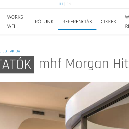
HU
|
EN
WORKS
W
RÓLUNK
REFERENCIÁK
CIKKEK
WELL
R
L_ES_FAKTOR
mhf Morgan Hit
TATÓK