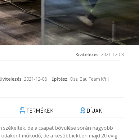
Kivitelezés:
2021-12-08
Kivitelezés:
2021-12-08 |
Építész:
Oszi Bau Team Kft |
TERMÉKEK
DÍJAK
an székeltek, de a csapat bővülése során nagyobb
irodaként működő, de a későbbiekben majd 20 évig