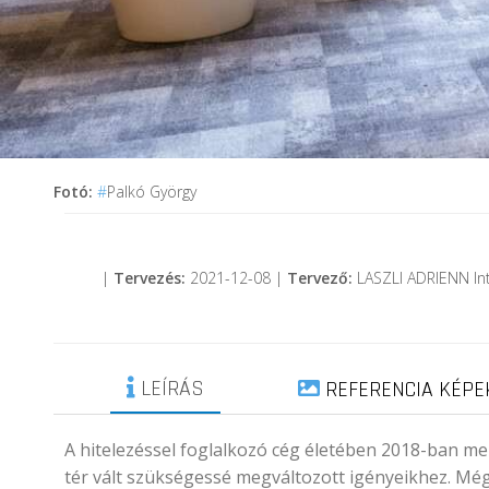
Fotó:
#
Palkó György
|
Tervezés:
2021-12-08 |
Tervező:
LASZLI ADRIENN In
LEÍRÁS
REFERENCIA KÉPE
A hitelezéssel foglalkozó cég életében 2018-ban me
tér vált szükségessé megváltozott igényeikhez. Mé