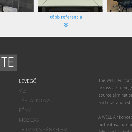
több referencia
ETE
The WELL Air conc
LEVEGŐ
across a building’
VÍZ
source eliminatio
TÁPLÁLKOZÁS
and operation str
FÉNY
A WELL Air koncep
MOZGÁS
biztosítása az ép
TERMIKUS KÉNYELEM
felhasználásával