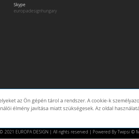
Skype
europadesignhungary
melyeket az Ön gépén tárol a rendszer. A cookie-k személya
atornáink
ználói élmény javítása miatt szükségesek. Az oldal használat
© 2021 EUROPA DESIGN | All rights reserved | Powered By Twipsi ©