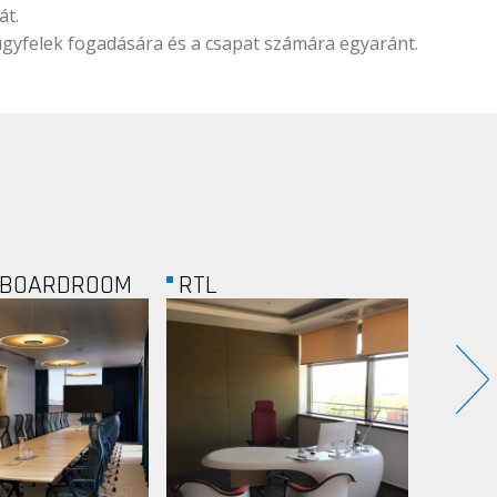
át.
 ügyfelek fogadására és a csapat számára egyaránt.
THYSSENKRUPP
MAGÁ