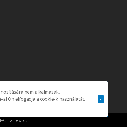
zonosítására nem alkalmasak,
ával Ön elfogadja a cookie-k használatát.
×
 MVC Framework