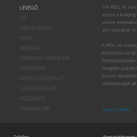
The WELL Air conc
LEVEGŐ
across a building’
VÍZ
source eliminatio
TÁPLÁLKOZÁS
and operation str
FÉNY
A WELL Air koncep
MOZGÁS
biztosítása az ép
TERMIKUS KÉNYELEM
felhasználásával
AKUSZTIKA
levegőbe jutásána
passzív épületter
ANYAGHASZNÁLAT
tevékenységek ált
SZELLEMI JÓLÉT
KÖZÖSSÉG
INNOVÁCIÓK
olvass tovább...
Telefon
Bemutatóterem