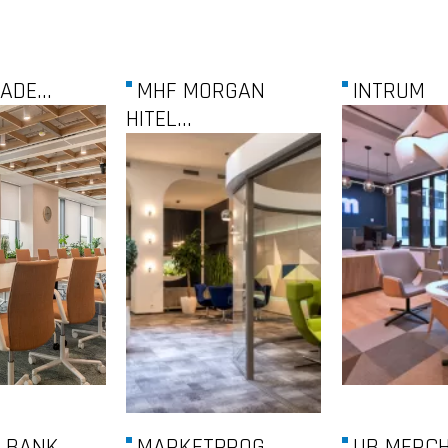
DE...
MHF MORGAN
INTRUM
HITEL...
 BANK
MARKETPROG
UB MERCH