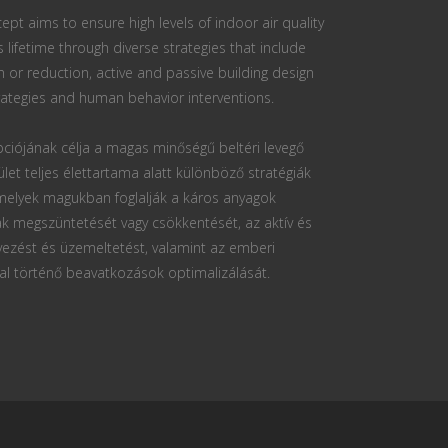
ept aims to ensure high levels of indoor air quality
s lifetime through diverse strategies that include
n or reduction, active and passive building design
ategies and human behavior interventions.
ciójának célja a magas minőségű beltéri levegő
ület teljes élettartama alatt különböző stratégiák
 melyek magukban foglalják a káros anyagok
k megszüntetését vagy csökkentését, az aktív és
vezést és üzemeltetést, valamint az emberi
al történő beavatkozások optimalizálását.