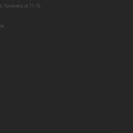
, Törökvész út 71-75.
 N