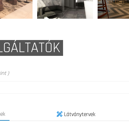
LGÁLTATÓK
nt )
pek
Látványtervek