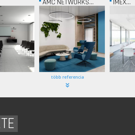
ORKS...
IMEX...
RTL
több referencia
ETE