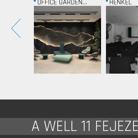
EN...
HENKEL
AMC NETW
A WELL 11 FEJEZ