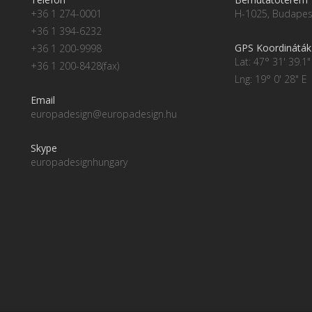
+36 1 274-0001
H-1025, Budapest
+36 1 394-6232
GPS Koordináták
+36 1 200-9998
Lat: 47° 31' 39.1"
+36 1 200-8428(fax)
Lng: 19° 0' 28" E
Email
europadesign@europadesign.hu
Skype
europadesignhungary