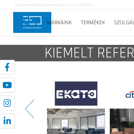
europadesign@europadesign.hu | +36 1 274 0001
MÁRKÁINK
TERMÉKEK
SZOLGÁ
KIEMELT REFE