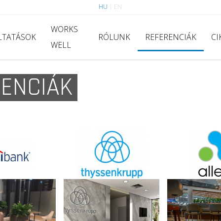
HU
|
EN
WORKS
LTATÁSOK
RÓLUNK
REFERENCIÁK
CI
WELL
RENCIÁK