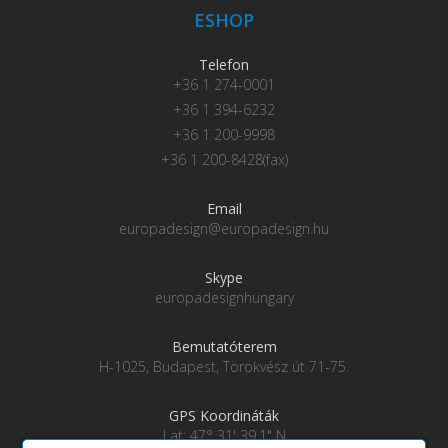
ESHOP
Telefon
+36 1 274-0001
+36 1 394-6232
+36 1 200-9998
+36 1 200-8428(fax)
Email
europadesign@europadesign.hu
Skype
europadesignhungary
Bemutatóterem
H-1025, Budapest, Törökvész út 71-75.
GPS Koordináták
Lat: 47° 31' 39.1" N