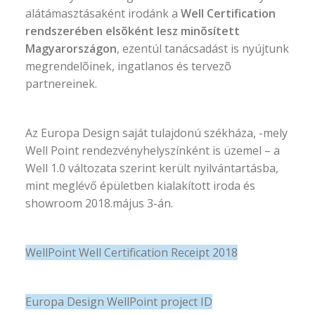
alátámasztásaként irodánk a
Well Certification
rendszerében elsõként lesz minõsített
Magyarországon
, ezentúl tanácsadást is nyújtunk
megrendelõinek, ingatlanos és tervezõ
partnereinek.
Az Europa Design saját tulajdonú székháza, -mely
Well Point rendezvényhelyszínként is üzemel – a
Well 1.0 változata szerint került nyilvántartásba,
mint meglévő épületben kialakított iroda és
showroom 2018.május 3-án.
WellPoint Well Certification Receipt 2018
Europa Design WellPoint project ID