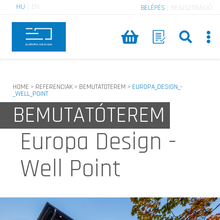
HU
|
EN
BELÉPÉS
|
REGISZTRÁCIÓ
HOME
REFERENCIAK
BEMUTATOTEREM
EUROPA_DESIGN_-
>
>
>
_WELL_POINT
BEMUTATÓTEREM
Europa Design -
Well Point