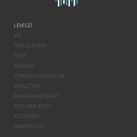
LEVEGŐ
VÍZ
TÁPLÁLKOZÁS
FÉNY
MOZGÁS
TERMIKUS KÉNYELEM
AKUSZTIKA
ANYAGHASZNÁLAT
SZELLEMI JÓLÉT
KÖZÖSSÉG
INNOVÁCIÓK