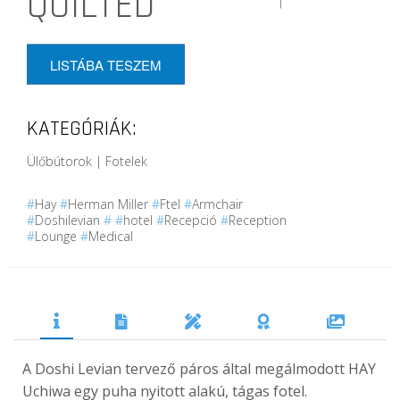
QUILTED
LISTÁBA TESZEM
KATEGÓRIÁK:
Ülőbútorok | Fotelek
#
Hay
#
Herman Miller
#
Ftel
#
Armchair
#
Doshilevian
#
#
hotel
#
Recepció
#
Reception
#
Lounge
#
Medical
A Doshi Levian tervező páros által megálmodott HAY
Uchiwa egy puha nyitott alakú, tágas fotel.