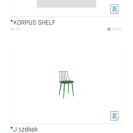
KORPUS SHELF
#
HAY
NINCS
J székek