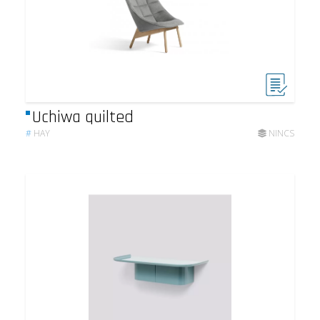
Uchiwa quilted
#
HAY
NINCS