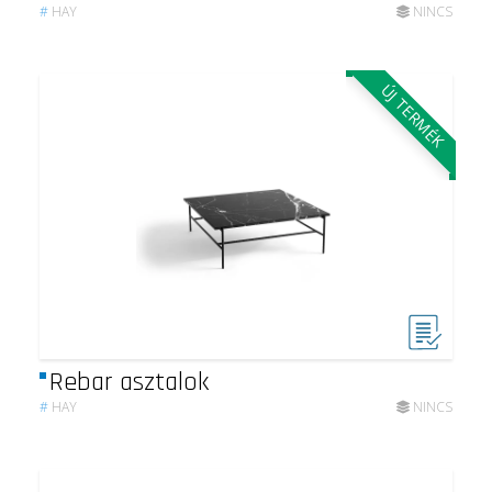
#
HAY
NINCS
ÚJ TERMÉK
Rebar asztalok
#
HAY
NINCS