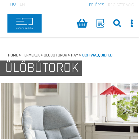
HU
|
EN
BELÉPÉS
|
REGISZTRÁCIÓ
HOME
TERMEKEK
ULOBUTOROK
HAY
UCHIWA_QUILTED
>
>
>
>
ÜLŐBÚTOROK